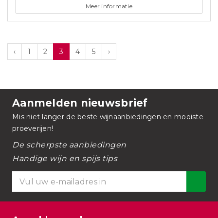
Meer informatie
‹
1
2
3
4
5
›
Aanmelden nieuwsbrief
Mis niet langer de beste wijnaanbiedingen en mooiste
proeverijen!
De scherpste aanbiedingen
Handige wijn en spijs tips