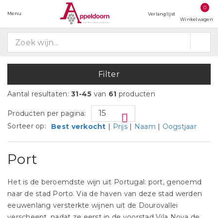
0
Menu
Verlanglijst
Winkelwagen
Filter
Aantal resultaten:
31-45
van
61
producten
Producten per pagina:
Sorteer op:
Best verkocht
|
Prijs
|
Naam
|
Oogstjaar
Port
Het is de beroemdste wijn uit Portugal: port, genoemd
naar de stad Porto. Via de haven van deze stad werden
eeuwenlang versterkte wijnen uit de Dourovallei
verscheept, nadat ze eerst in de voorstad Vila Nova de