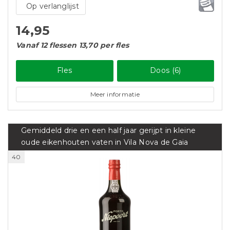
Op verlanglijst
14,95
Vanaf 12 flessen 13,70 per fles
Fles
Doos (6)
Meer informatie
Gemiddeld drie en een half jaar gerijpt in kleine
oude eikenhouten vaten in Vila Nova de Gaia
40