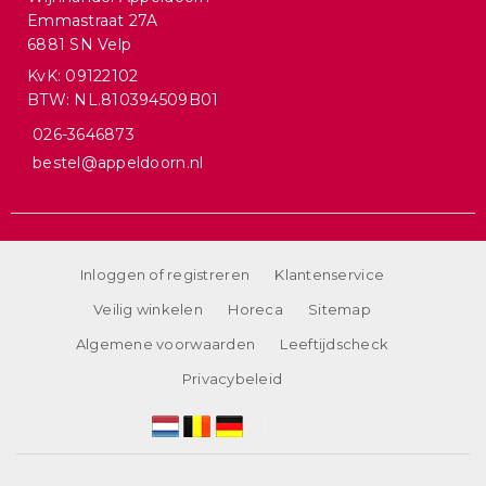
Emmastraat 27A
6881 SN Velp
KvK: 09122102
BTW: NL.810394509B01
026-3646873
bestel@appeldoorn.nl
Inloggen of registreren
Klantenservice
Veilig winkelen
Horeca
Sitemap
Algemene voorwaarden
Leeftijdscheck
Privacybeleid