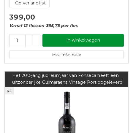
Op verlanglijst
399,00
Vanaf 12 flessen 365,75 per fles
In winkelwagen
Meer informatie
Het 200-jarig jubileumjaar van Fonseca heeft een
uitzonderlijke Guimaraens Vintage Port opgeleverd
44