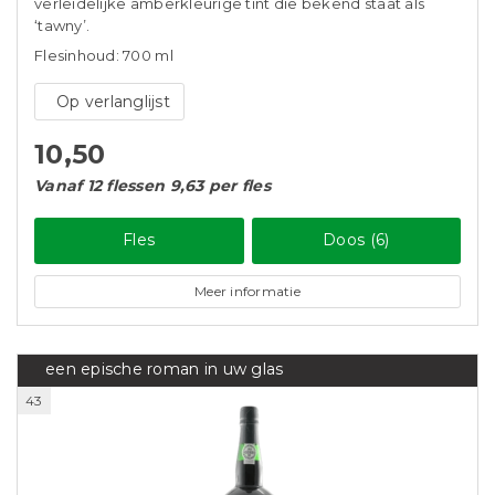
verleidelijke amberkleurige tint die bekend staat als
‘tawny’.
Flesinhoud: 700 ml
Op verlanglijst
10,50
Vanaf 12 flessen 9,63 per fles
Fles
Doos (6)
Meer informatie
een epische roman in uw glas
43