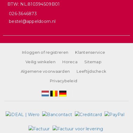
BTW: NL.810394509B01
026-3646873
bestel@appeldoorn.nl
Inloggen of registreren
Klantenservice
Veilig winkelen
Horeca
Sitemap
Algemene voorwaarden
Leeftijdscheck
Privacybeleid