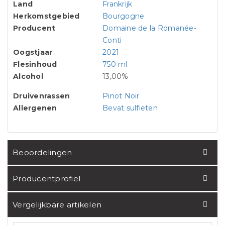
Land
Frankrijk
Herkomstgebied
Bourgogne
Producent
Domaine de la Romanée-
Conti
Oogstjaar
2021
Flesinhoud
750 ml
Alcohol
13,00%
Druivenrassen
Pinot Noir
Allergenen
Bevat sulfieten
Beoordelingen
Producentprofiel
Vergelijkbare artikelen