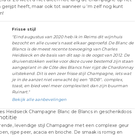
gerijpt heeft, maar ook tot wanneer u ‘m zelf nog kunt
n!
Frisse stijl
"Eind augustus van 2020 heb ik in Reims dit wijnhuis
bezocht en alle cuvee's naast elkaar geproefd. De Blanc de
Blancs is de meest recente toevoeging van Charles
Heidsieck en de basis van dit sap is de oogst van 2012. De
druivenstokken welke voor deze cuvee bestemd zijn staan
aangeplant in de Côte des Blancs hier rijpt de Chardonnay
uitstekend. Dit is een zeer frisse stijl Champagne, iets wat
je in de aanzet niet verwacht bij een "BDB".. complex,
toast, en bied veel meer complexiteit dan zijn buurman
Ruinart."
Bekijk alle aanbevelingen
notitie
erende, levendige stijl Champagne met een complexe geur
oen, rijpe peer, acacia en brioche. De smaak is romig en