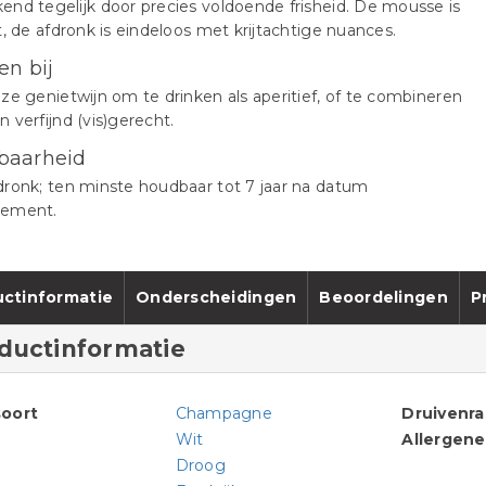
nd tegelijk door precies voldoende frisheid. De mousse is
t, de afdronk is eindeloos met krijtachtige nuances.
en bij
ze genietwijn om te drinken als aperitief, of te combineren
 verfijnd (vis)gerecht.
baarheid
ronk; ten minste houdbaar tot 7 jaar na datum
ement.
ctinformatie
Onderscheidingen
Beoordelingen
P
ductinformatie
oort
Champagne
Druivenr
Wit
Allergen
Droog