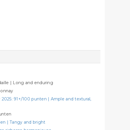
ille | Long and enduring
rdonnay
 2025: 91+/100 punten | Ample and textural,
punten
en | Tangy and bright