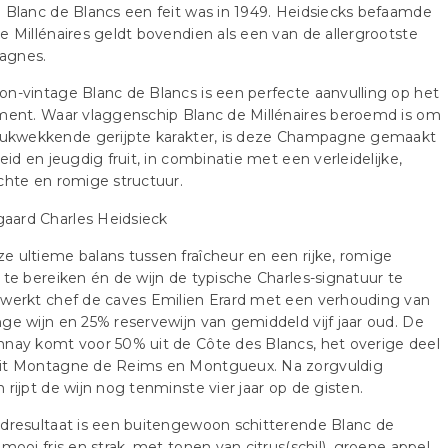
 Blanc de Blancs een feit was in 1949. Heidsiecks befaamde
e Millénaires geldt bovendien als een van de allergrootste
agnes.
n-vintage Blanc de Blancs is een perfecte aanvulling op het
ment. Waar vlaggenschip Blanc de Millénaires beroemd is om
drukwekkende gerijpte karakter, is deze Champagne gemaakt
heid en jeugdig fruit, in combinatie met een verleidelijke,
chte en romige structuur.
 ultieme balans tussen fraîcheur en een rijke, romige
 te bereiken én de wijn de typische Charles-signatuur te
 werkt chef de caves Emilien Erard met een verhouding van
ge wijn en 25% reservewijn van gemiddeld vijf jaar oud. De
nay komt voor 50% uit de Côte des Blancs, het overige deel
it Montagne de Reims en Montgueux. Na zorgvuldig
 rijpt de wijn nog tenminste vier jaar op de gisten.
dresultaat is een buitengewoon schitterende Blanc de
 mooi fris en strak, met tonen van citrus(schil), groene appel,