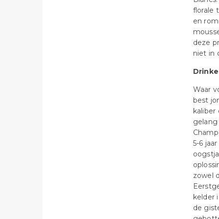
florale
en romi
mousse 
deze pr
niet in
Drinke
Waar v
best j
kaliber
gelang 
Champa
5-6 ja
oogstja
oplossi
zowel 
Eerstg
kelder 
de gist
gebotte