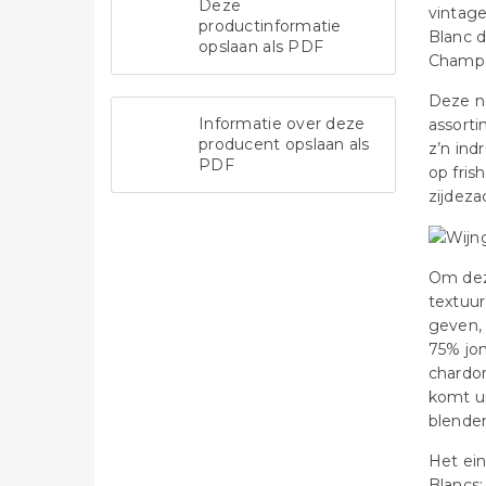
Deze
vintage
productinformatie
Blanc d
opslaan als PDF
Champ
Deze no
Informatie over deze
assorti
producent opslaan als
z’n in
PDF
op fris
zijdeza
Om deze
textuur
geven,
75% jon
chardon
komt u
blenden
Het ein
Blancs: