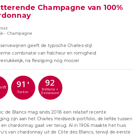
itterende Champagne van 100%
rdonnay
mst
ijk - Champagne
servewijnen geeft de typische Charles-stijl
ieme combinatie van fraîcheur en romigheid
verrukkelijk, na flesrijping nóg mooier
92
91
+
rift
Bettane +
Parker
Desseauve
c de Blancs mag sinds 2018 een relatief recente
ing zijn aan het Charles Heidsieck-portfolio, de liefde tussen
 en chardonnay gaat ver terug. Al in 1906 maakte het huis
’s van chardonnay uit de Côte des Blancs, terwijl de eerste