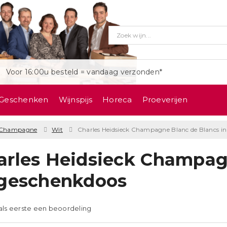
Voor 16:00u besteld = vandaag verzonden*
Geschenken
Wijnspijs
Horeca
Proeverijen
Champagne
Wit
Charles Heidsieck Champagne Blanc de Blancs i
arles Heidsieck Champag
 geschenkdoos
 als eerste een beoordeling