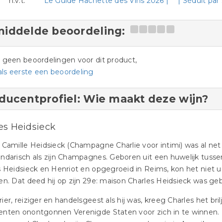
n.v.t.
Le Guide Hachette des Vins 2026 | ** | Séduit pa
iddelde beoordeling:
jn geen beoordelingen voor dit product,
als eerste een beoordeling
ducentprofiel: Wie maakt deze wijn?
es Heidsieck
 Camille Heidsieck (Champagne Charlie voor intimi) was al net
endarisch als zijn Champagnes. Geboren uit een huwelijk tus
s Heidsieck en Henriot en opgegroeid in Reims, kon het niet u
en. Dat deed hij op zijn 29e: maison Charles Heidsieck was ge
ier, reiziger en handelsgeest als hij was, kreeg Charles het 
nten onontgonnen Verenigde Staten voor zich in te winnen. I