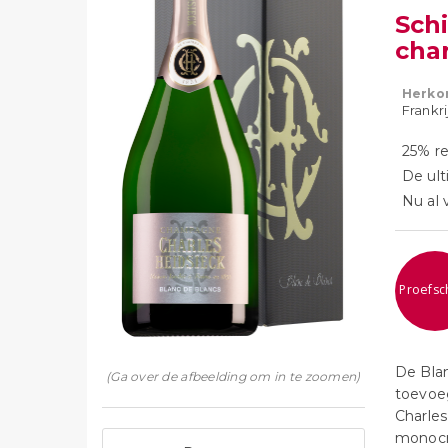
Sch
cha
Herko
Frankr
25% re
De ult
Nu al 
Proefsch
De Blan
(Ga over de afbeelding om in te zoomen)
toevoeg
Charles
monocru