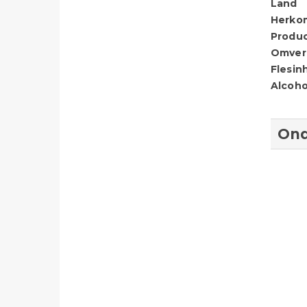
Land
Herko
Produ
Omver
Flesin
Alcoho
Ond