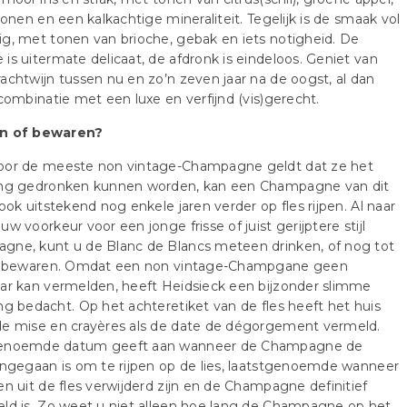
 tonen en een kalkachtige mineraliteit. Tegelijk is de smaak vol
g, met tonen van brioche, gebak en iets notigheid. De
is uitermate delicaat, de afdronk is eindeloos. Geniet van
achtwijn tussen nu en zo’n zeven jaar na de oogst, al dan
 combinatie met een luxe en verfijnd (vis)gerecht.
n of bewaren?
oor de meeste non vintage-Champagne geldt dat ze het
ong gedronken kunnen worden, kan een Champagne van dit
 ook uitstekend nog enkele jaren verder op fles rijpen. Al naar
uw voorkeur voor een jonge frisse of juist gerijptere stijl
gne, kunt u de Blanc de Blancs meteen drinken, of nog tot
ar bewaren. Omdat een non vintage-Champgane geen
ar kan vermelden, heeft Heidsieck een bijzonder slimme
ng bedacht. Op het achteretiket van de fles heeft het huis
de mise en crayères als de date de dégorgement vermeld.
enoemde datum geeft aan wanneer de Champagne de
ingegaan is om te rijpen op de lies, laatstgenoemde wanneer
en uit de fles verwijderd zijn en de Champagne definitief
ld is. Zo weet u niet alleen hoe lang de Champagne op het