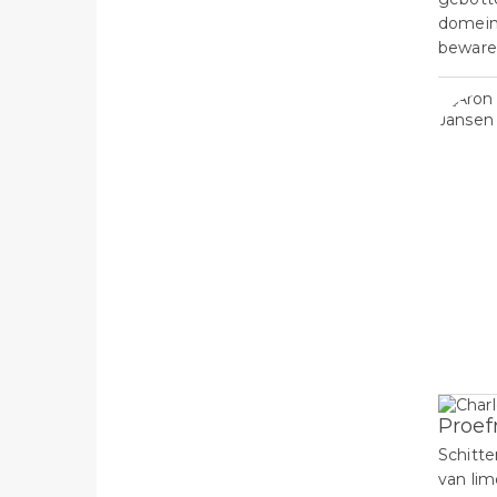
domein 
beware
Proef
Schitt
van lim