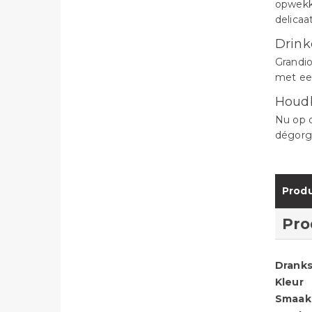
opwekke
delicaa
Drink
Grandio
met een
Houd
Nu op d
dégorg
Produ
Pro
Dranks
Kleur
Smaak