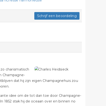
r sa richesse harmonieuse
Schrijf een beoordeling
 zo charismatisch
sen Champagne-
itblijven dat hij zijn eigen Champagnehuis zou
boren.
briljante idee om de tot dan toe door Champagne-
n 1852 stak hij de oceaan over en binnen no