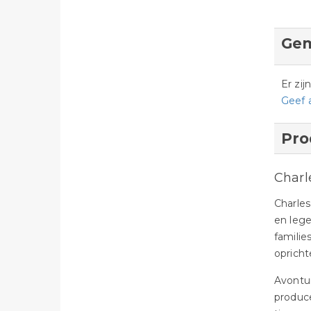
Gem
Er zi
Geef 
Pro
Charl
Charles
en leg
familie
opricht
Avontur
produce