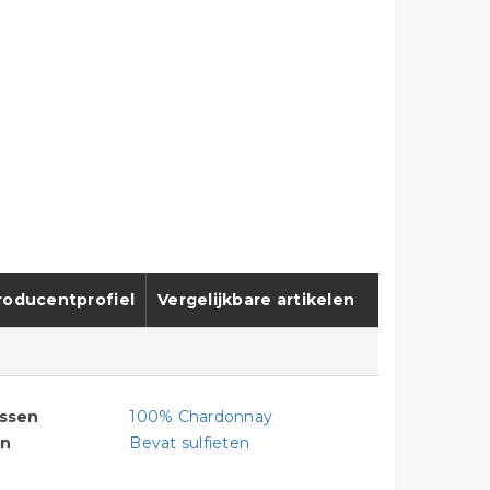
roducentprofiel
Vergelijkbare artikelen
assen
100% Chardonnay
en
Bevat sulfieten