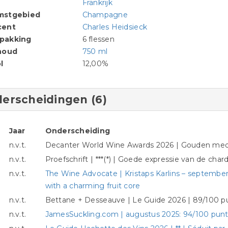
Frankrijk
mstgebied
Champagne
cent
Charles Heidsieck
pakking
6 flessen
houd
750 ml
l
12,00%
erscheidingen (6)
Jaar
Onderscheiding
n.v.t.
Decanter World Wine Awards 2026 | Gouden meda
n.v.t.
Proefschrift | ***(*) | Goede expressie van de cha
n.v.t.
The Wine Advocate | Kristaps Karlins – september
with a charming fruit core
n.v.t.
Bettane + Desseauve | Le Guide 2026 | 89/100 
n.v.t.
JamesSuckling.com | augustus 2025: 94/100 punt