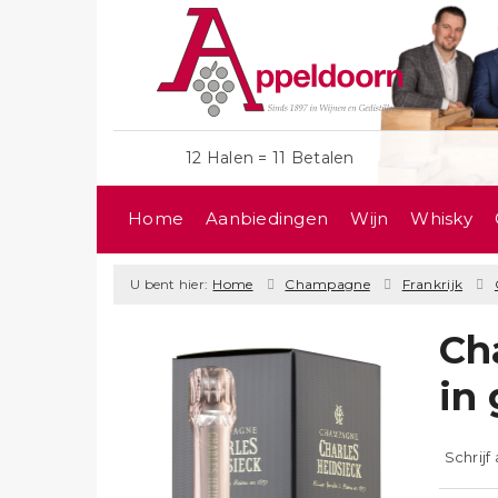
12 Halen = 11 Betalen
Home
Aanbiedingen
Wijn
Whisky
U bent hier:
Home
Champagne
Frankrijk
Ch
in
Schrijf