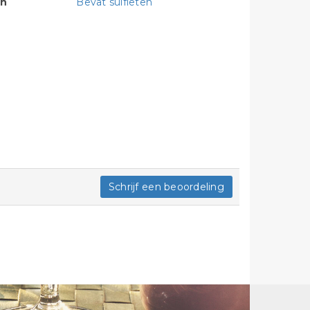
en
Bevat sulfieten
Schrijf een beoordeling