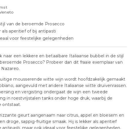
mst
- Veneto
stijl van de beroemde Prosecco
als aperitief of bij antipasti
eaal voor feestelijke gelegenheden
 naar een lekkere en betaalbare Italiaanse bubbel in de stijl
 beroemde Prosecco? Probeer dan dit fraaie exemplaar van
 Nazareo.
uitige mousserende witte wijn wordt hoofdzakelijk gemaakt
bbiano, aangevuld met andere Italiaanse witte druivenrassen.
ersing en vergisting ondergaat de wijn een tweede
ing in roestvrijstalen tanks onder hoge druk, waarbij de
 ontstaat.
rizzante geurt aangenaam naar citrus, appel en bloesem en
en droge, sappig-fruitige smaak. Hij is lekker als aperitief
de antipasti, maar ook ideaal voor feestelijke gelegenheden,