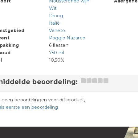
oort
Mousserende wijn
Allergen
Wit
Droog
Italië
mstgebied
Veneto
cent
Poggio Nazareo
pakking
6 flessen
houd
750 ml
l
10,50%
iddelde beoordeling:
jn geen beoordelingen voor dit product,
als eerste een beoordeling