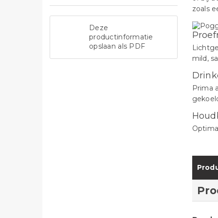
zoals e
Deze
Proef
productinformatie
opslaan als PDF
Lichtge
mild, s
Drink
Prima a
gekoeld
Houd
Optima
Produ
Pro