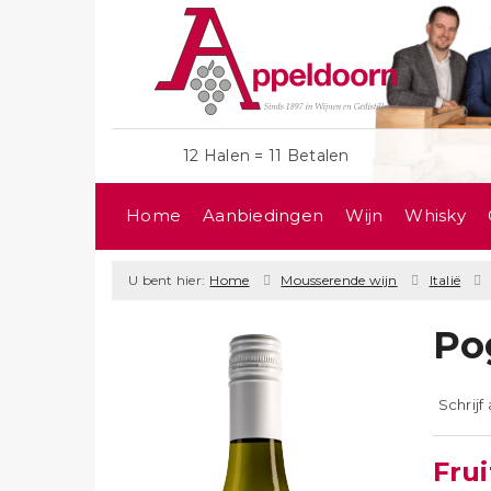
12 Halen = 11 Betalen
Home
Aanbiedingen
Wijn
Whisky
U bent hier:
Home
Mousserende wijn
Italië
Po
Schrijf
Frui