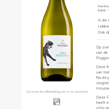
Herko
Italië 
In de 
Lekker 
Ook id
Op zoek
van de
Poggio
Deze fr
van tre
Na de p
vergist
mousse
(Ga over de afbeelding om in te zoomen)
Deze F
heeft e
of bij 