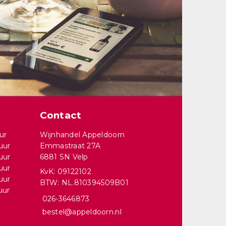
Contact
ur
Wijnhandel Appeldoorn
uur
Emmastraat 27A
uur
6881 SN Velp
uur
KvK: 09122102
uur
BTW: NL.810394509B01
uur
026-3646873
bestel@appeldoorn.nl