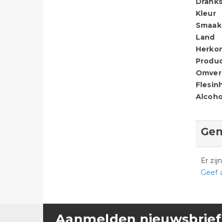
Dranks
Kleur
Smaak
Land
Herko
Produ
Omver
Flesin
Alcoho
Gem
Er zi
Geef 
Aanmelden nieuwsbrief