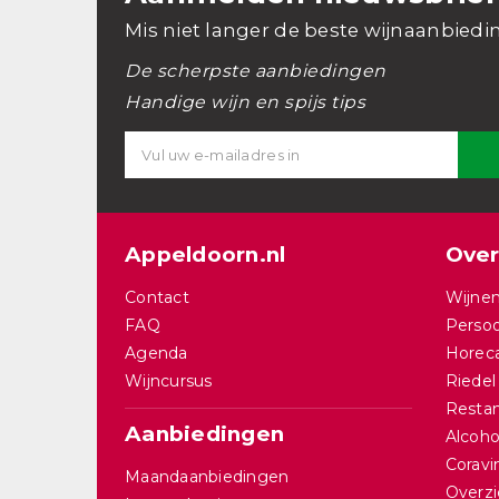
Mis niet langer de beste wijnaanbiedi
De scherpste aanbiedingen
Handige wijn en spijs tips
Appeldoorn.nl
Over
Contact
Wijnen
FAQ
Persoo
Agenda
Horec
Wijncursus
Riedel
Restan
Aanbiedingen
Alcohol
Corav
Maandaanbiedingen
Overzi