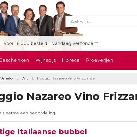
Voor 16:00u besteld = vandaag verzonden*
Geschenken
Wijnspijs
Horeca
Proeverijen
Veneto
Wit
Poggio Nazareo Vino Frizzante
ggio Nazareo Vino Frizza
 als eerste een beoordeling
tige Italiaanse bubbel