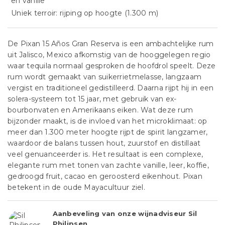
en vanille
Uniek terroir: rijping op hoogte (1.300 m)
De Pixan 15 Años Gran Reserva is een ambachtelijke rum
uit Jalisco, Mexico afkomstig van de hooggelegen regio
waar tequila normaal gesproken de hoofdrol speelt. Deze
rum wordt gemaakt van suikerrietmelasse, langzaam
vergist en traditioneel gedistilleerd. Daarna rijpt hij in een
solera-systeem tot 15 jaar, met gebruik van ex-
bourbonvaten en Amerikaans eiken. Wat deze rum
bijzonder maakt, is de invloed van het microklimaat: op
meer dan 1.300 meter hoogte rijpt de spirit langzamer,
waardoor de balans tussen hout, zuurstof en distillaat
veel genuanceerder is. Het resultaat is een complexe,
elegante rum met tonen van zachte vanille, leer, koffie,
gedroogd fruit, cacao en geroosterd eikenhout. Pixan
betekent in de oude Mayacultuur ziel.
Aanbeveling van onze wijnadviseur Sil
Philipsen