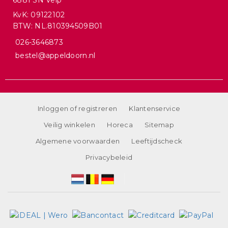
6881 SN Velp
KvK: 09122102
BTW: NL.810394509B01
026-3646873
bestel@appeldoorn.nl
Inloggen of registreren
Klantenservice
Veilig winkelen
Horeca
Sitemap
Algemene voorwaarden
Leeftijdscheck
Privacybeleid