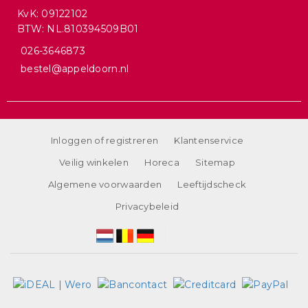
KvK: 09122102
BTW: NL.810394509B01
026-3646873
bestel@appeldoorn.nl
Inloggen of registreren
Klantenservice
Veilig winkelen
Horeca
Sitemap
Algemene voorwaarden
Leeftijdscheck
Privacybeleid