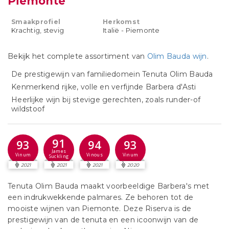
Piemonte
Smaakprofiel
Herkomst
Krachtig, stevig
Italië - Piemonte
Bekijk het complete assortiment van
Olim Bauda wijn
.
De prestigewijn van familiedomein Tenuta Olim Bauda
Kenmerkend rijke, volle en verfijnde Barbera d'Asti
Heerlijke wijn bij stevige gerechten, zoals runder-of
wildstoof
91
93
94
93
James
Vinum
Vinous
Vinum
Suckling
2021
2021
2021
2020
Tenuta Olim Bauda maakt voorbeeldige Barbera's met
een indrukwekkende palmares. Ze behoren tot de
mooiste wijnen van Piemonte. Deze Riserva is de
prestigewijn van de tenuta en een icoonwijn van de