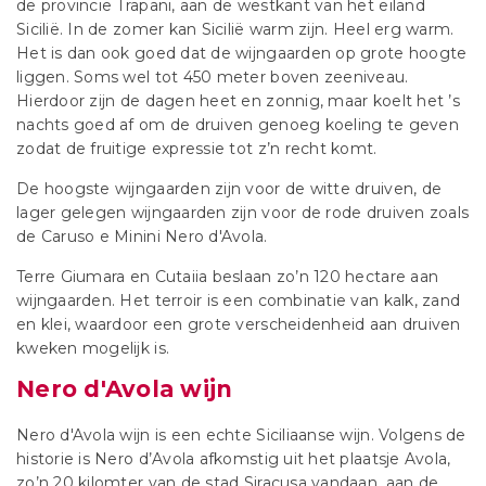
de provincie Trapani, aan de westkant van het eiland
Sicilië. In de zomer kan Sicilië warm zijn. Heel erg warm.
Het is dan ook goed dat de wijngaarden op grote hoogte
liggen. Soms wel tot 450 meter boven zeeniveau.
Hierdoor zijn de dagen heet en zonnig, maar koelt het ’s
nachts goed af om de druiven genoeg koeling te geven
zodat de fruitige expressie tot z’n recht komt.
De hoogste wijngaarden zijn voor de witte druiven, de
lager gelegen wijngaarden zijn voor de rode druiven zoals
de Caruso e Minini Nero d'Avola.
Terre Giumara en Cutaiia beslaan zo’n 120 hectare aan
wijngaarden. Het terroir is een combinatie van kalk, zand
en klei, waardoor een grote verscheidenheid aan druiven
kweken mogelijk is.
Nero d'Avola wijn
Nero d'Avola wijn is een echte Siciliaanse wijn. Volgens de
historie is Nero d’Avola afkomstig uit het plaatsje Avola,
zo’n 20 kilomter van de stad Siracusa vandaan, aan de