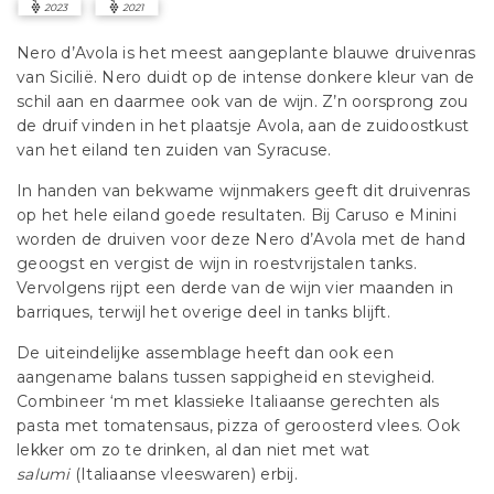
2023
2021
Nero d’Avola is het meest aangeplante blauwe druivenras
van Sicilië. Nero duidt op de intense donkere kleur van de
schil aan en daarmee ook van de wijn. Z’n oorsprong zou
de druif vinden in het plaatsje Avola, aan de zuidoostkust
van het eiland ten zuiden van Syracuse.
In handen van bekwame wijnmakers geeft dit druivenras
op het hele eiland goede resultaten. Bij Caruso e Minini
worden de druiven voor deze Nero d’Avola met de hand
geoogst en vergist de wijn in roestvrijstalen tanks.
Vervolgens rijpt een derde van de wijn vier maanden in
barriques, terwijl het overige deel in tanks blijft.
De uiteindelijke assemblage heeft dan ook een
aangename balans tussen sappigheid en stevigheid.
Combineer ‘m met klassieke Italiaanse gerechten als
pasta met tomatensaus, pizza of geroosterd vlees. Ook
lekker om zo te drinken, al dan niet met wat
salumi
(Italiaanse vleeswaren) erbij.