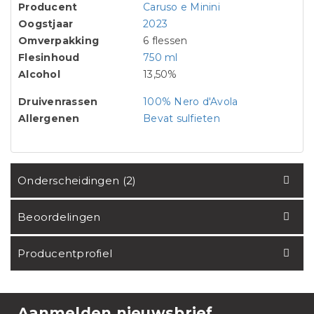
Producent
Caruso e Minini
Oogstjaar
2023
Omverpakking
6 flessen
Flesinhoud
750 ml
Alcohol
13,50%
Druivenrassen
100% Nero d'Avola
Allergenen
Bevat sulfieten
Onderscheidingen (2)
Beoordelingen
Producentprofiel
Aanmelden nieuwsbrief