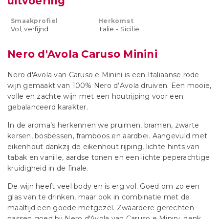
uitvoering
Smaakprofiel
Herkomst
Vol, verfijnd
Italië - Sicilië
Nero d'Avola Caruso Minini
Nero d'Avola van Caruso e Minini is een Italiaanse rode
wijn gemaakt van 100% Nero d’Avola druiven. Een mooie,
volle en zachte wijn met een houtrijping voor een
gebalanceerd karakter.
In de aroma’s herkennen we pruimen, bramen, zwarte
kersen, bosbessen, framboos en aardbei. Aangevuld met
eikenhout dankzij de eikenhout rijping, lichte hints van
tabak en vanille, aardse tonen en een lichte peperachtige
kruidigheid in de finale.
De wijn heeft veel body en is erg vol. Goed om zo een
glas van te drinken, maar ook in combinatie met de
maaltijd een goede metgezel. Zwaardere gerechten
passen goed bij Nero d'Avola van Caruso e Minini, denk