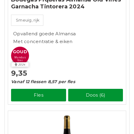
Garnacha Tintorera 2024
Smeuïg, rijk
Opvallend goede Almansa
Met concentratie & eiken
GOUD
Mundus
Vini
2024
9,35
Vanaf 12 flessen 8,57 per fles
Fles
Doos (6)