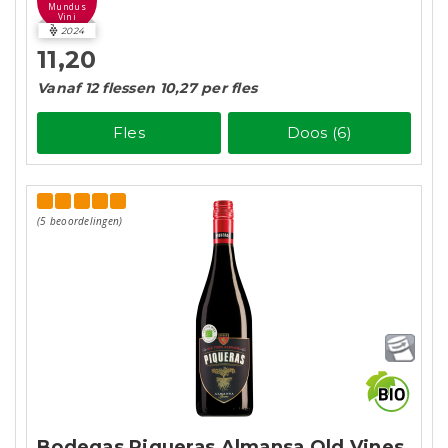
Mundus
Vini
2024
11,20
Vanaf 12 flessen 10,27 per fles
Fles
Doos (6)
(5 beoordelingen)
Bodegas Piqueras Almansa Old Vines