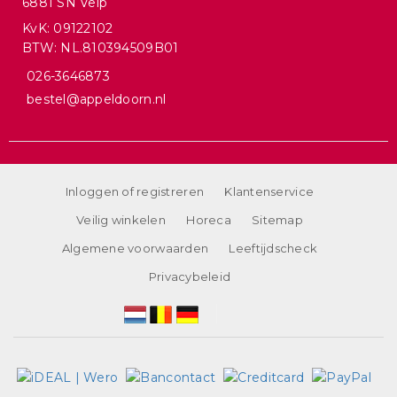
6881 SN Velp
KvK: 09122102
BTW: NL.810394509B01
026-3646873
bestel@appeldoorn.nl
Inloggen of registreren
Klantenservice
Veilig winkelen
Horeca
Sitemap
Algemene voorwaarden
Leeftijdscheck
Privacybeleid