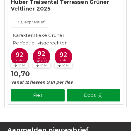
Huber Traisental Terrassen Grüner
Veltliner 2025
Fris, expressief
Karakteristieke Grüner
Perfect bij visgerechten
92
92
92
James
Falstaff
Falstaff
Suckling
2024
2024
2024
10,70
Vanaf 12 flessen 9,81 per fles
Fles
Doos (6)
Aanmelden nieuwsbrief