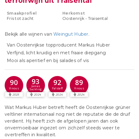
terroirwijn uit Traisental
Smaakprofiel
Herkomst
Fris tot zacht
Oostenrijk - Traisental
Bekijk alle wijnen van
Weingut Huber
.
Van Oostenrijkse topproducent Markus Huber
Verfijnd, licht kruidig en met fraaie diepgang
Mooi als aperitief en bij salades of vis
93
90
92
89
James
Vinous
Falstaff
Vinous
Suckling
2025
2024
2024
2024
Wat Markus Huber betreft heeft de Oostenrijkse grüner
veltliner internationaal nog niet de reputatie die de druif
verdient. Hij heeft zich de afgelopen jaren dan ook
onvermoeibaar ingezet om zichzelf steeds weer te
overtreffen in kwaliteit.