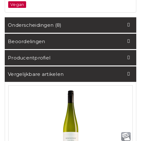
Vegan
Onderscheidingen (8)
Beoordelingen
Producentprofiel
Vergelijkbare artikelen