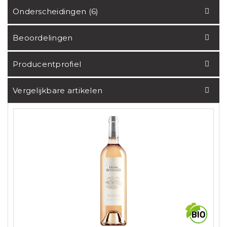
Onderscheidingen (6)
Beoordelingen
Producentprofiel
Vergelijkbare artikelen