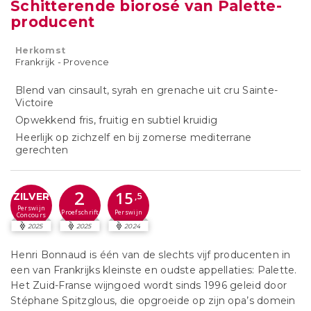
Schitterende biorosé van Palette-
producent
Herkomst
Frankrijk - Provence
Blend van cinsault, syrah en grenache uit cru Sainte-
Victoire
Opwekkend fris, fruitig en subtiel kruidig
Heerlijk op zichzelf en bij zomerse mediterrane
gerechten
2
15
ZILVER
,5
Perswijn
Proefschrift
Perswijn
Concours
2025
2025
2024
Henri Bonnaud is één van de slechts vijf producenten in
een van Frankrijks kleinste en oudste appellaties: Palette.
Het Zuid-Franse wijngoed wordt sinds 1996 geleid door
Stéphane Spitzglous, die opgroeide op zijn opa’s domein