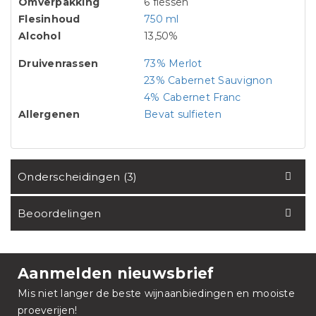
Omverpakking
6 flessen
Flesinhoud
750 ml
Alcohol
13,50%
Druivenrassen
73% Merlot
23% Cabernet Sauvignon
4% Cabernet Franc
Allergenen
Bevat sulfieten
Onderscheidingen (3)
Beoordelingen
Aanmelden nieuwsbrief
Mis niet langer de beste wijnaanbiedingen en mooiste
proeverijen!