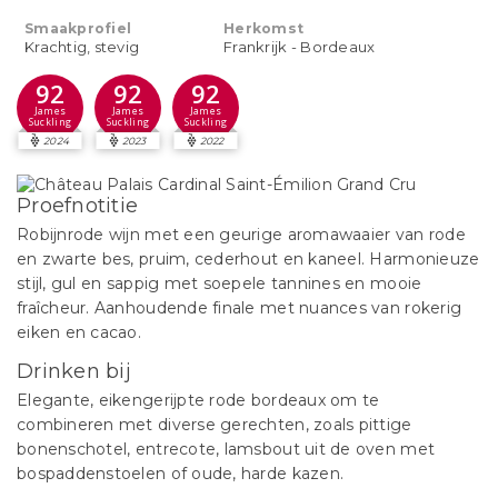
Smaakprofiel
Herkomst
Krachtig, stevig
Frankrijk - Bordeaux
92
92
92
James
James
James
Suckling
Suckling
Suckling
2024
2023
2022
Proefnotitie
Robijnrode wijn met een geurige aromawaaier van rode
en zwarte bes, pruim, cederhout en kaneel. Harmonieuze
stijl, gul en sappig met soepele tannines en mooie
fraîcheur. Aanhoudende finale met nuances van rokerig
eiken en cacao.
Drinken bij
Elegante, eikengerijpte rode bordeaux om te
combineren met diverse gerechten, zoals pittige
bonenschotel, entrecote, lamsbout uit de oven met
bospaddenstoelen of oude, harde kazen.