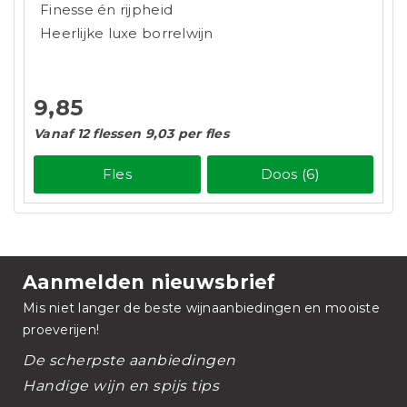
Finesse én rijpheid
Heerlijke luxe borrelwijn
9,85
Vanaf 12 flessen 9,03 per fles
Fles
Doos (6)
Aanmelden nieuwsbrief
Mis niet langer de beste wijnaanbiedingen en mooiste
proeverijen!
De scherpste aanbiedingen
Handige wijn en spijs tips