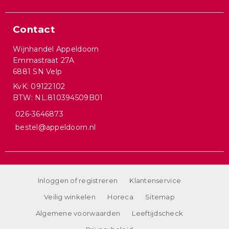
Contact
Wijnhandel Appeldoorn
Emmastraat 27A
6881 SN Velp
KvK: 09122102
BTW: NL.810394509B01
026-3646873
bestel@appeldoorn.nl
Inloggen of registreren
Klantenservice
Veilig winkelen
Horeca
Sitemap
Algemene voorwaarden
Leeftijdscheck