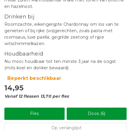
milde zuren. Aanhoudende finale met tonen van brioche
en hazelnoot.
Drinken bij
Roomzachte, eikengerijpte Chardonnay om los van te
genieten of bij rijke (vis)gerechten, zoals pasta met
roomsaus, luxe paella, gegrilde zeetong of rijpe
witschimmelkazen.
Houdbaarheid
Nu mooi; houdbaar tot ten minste 3 jaar na de oogst
(mits koel en donker bewaard).
Beperkt beschikbaar
14,95
Vanaf 12 flessen 13,70 per fles
Fles
Doos (6)
Op verlanglijst