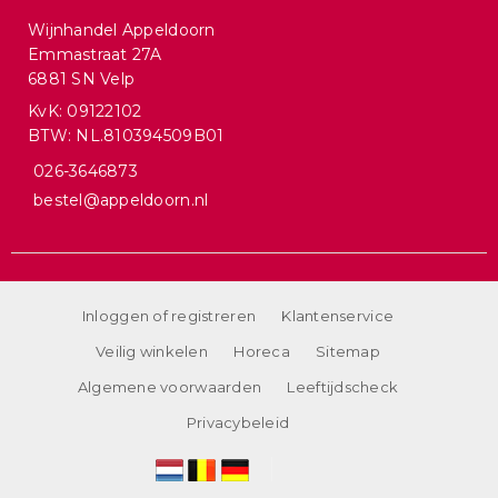
Wijnhandel Appeldoorn
Emmastraat 27A
6881 SN Velp
KvK: 09122102
BTW: NL.810394509B01
026-3646873
bestel@appeldoorn.nl
Inloggen of registreren
Klantenservice
Veilig winkelen
Horeca
Sitemap
Algemene voorwaarden
Leeftijdscheck
Privacybeleid