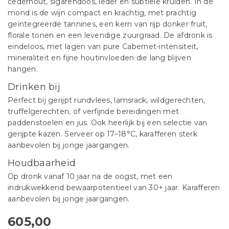
cederhout, sigarendoos, leder en subtiele kruiden. In de
mond is de wijn compact en krachtig, met prachtig
geïntegreerde tannines, een kern van rijp donker fruit,
florale tonen en een levendige zuurgraad. De afdronk is
eindeloos, met lagen van pure Cabernet-intensiteit,
mineraliteit en fijne houtinvloeden die lang blijven
hangen.
Drinken bij
Perfect bij gerijpt rundvlees, lamsrack, wildgerechten,
truffelgerechten, of verfijnde bereidingen met
paddenstoelen en jus. Ook heerlijk bij een selectie van
gerijpte kazen. Serveer op 17–18°C, karafferen sterk
aanbevolen bij jonge jaargangen.
Houdbaarheid
Op dronk vanaf 10 jaar na de oogst, met een
indrukwekkend bewaarpotentieel van 30+ jaar. Karafferen
aanbevolen bij jonge jaargangen.
605,00