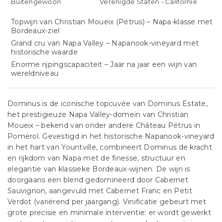
Buitengewoon
Verenigde Staten - Californië
Topwijn van Christian Moueix (Pétrus) – Napa-klasse met
Bordeaux-ziel
Grand cru van Napa Valley – Napanook-vineyard met
historische waarde
Enorme rijpingscapaciteit – Jaar na jaar een wijn van
wereldniveau
Dominus is de iconische topcuvée van Dominus Estate,
het prestigieuze Napa Valley-domein van Christian
Moueix – bekend van onder andere Château Pétrus in
Pomerol. Gevestigd in het historische Napanook-vineyard
in het hart van Yountville, combineert Dominus de kracht
en rijkdom van Napa met de finesse, structuur en
elegantie van klassieke Bordeaux-wijnen. De wijn is
doorgaans een blend gedomineerd door Cabernet
Sauvignon, aangevuld met Cabernet Franc en Petit
Verdot (variërend per jaargang). Vinificatie gebeurt met
grote precisie en minimale interventie: er wordt gewerkt