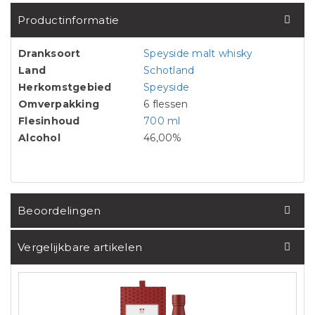
Productinformatie
Dranksoort
Speyside malt whisky
Land
Schotland
Herkomstgebied
Speyside
Omverpakking
6 flessen
Flesinhoud
700 ml
Alcohol
46,00%
Beoordelingen
Vergelijkbare artikelen