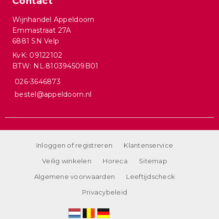
Contact
Wijnhandel Appeldoorn
Emmastraat 27A
6881 SN Velp
KvK: 09122102
BTW: NL.810394509B01
026-3646873
bestel@appeldoorn.nl
Inloggen of registreren
Klantenservice
Veilig winkelen
Horeca
Sitemap
Algemene voorwaarden
Leeftijdscheck
Privacybeleid