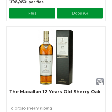
79,95
per fles
Fles
Doos (6)
The Macallan 12 Years Old Sherry Oak
oloroso sherry rijping