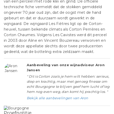
van een perceel met rode klei en grind. De officiële
technische fiche vermeldt dat de stokken gemiddeld
ongeveer 70 jaar oud zijn, dat de oogst met de hand
gebeurt en dat er duurzaam wordt gewerkt in de
wijngaard. De wijngaard Les Fiètres ligt op de Corton-
heuvel, tussen bekende climats als Corton Perrières en
Corton Chaumes. Volgens Les Cavistes werd dit perceel
in 2003 door Aline en Vincent Bouzereau verworven en
wordt deze appellatie slechts door twee producenten
gedeeld, wat de botteling extra zeldzaam maakt.
Aanbeveling van onze wijnadviseur Aron
Jansen
" Dit is Corton zoals je hem wilt hebben: serieus,
diep en krachtig, maar met genoeg finesse om
echt Bourgogne te blijven geef hem lucht of leg
hem nog even weg, dan komt hij prachtig los. "
Bekijk alle aanbevelingen van Aron
Proefnotitie