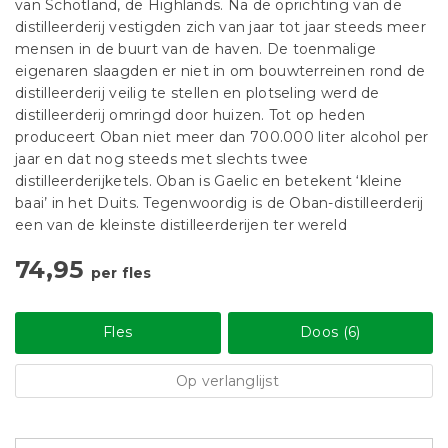
van Schotland, de Highlands. Na de oprichting van de
distilleerderij vestigden zich van jaar tot jaar steeds meer
mensen in de buurt van de haven. De toenmalige
eigenaren slaagden er niet in om bouwterreinen rond de
distilleerderij veilig te stellen en plotseling werd de
distilleerderij omringd door huizen. Tot op heden
produceert Oban niet meer dan 700.000 liter alcohol per
jaar en dat nog steeds met slechts twee
distilleerderijketels. Oban is Gaelic en betekent ‘kleine
baai’ in het Duits. Tegenwoordig is de Oban-distilleerderij
een van de kleinste distilleerderijen ter wereld
74,95
per fles
Fles
Doos (6)
Op verlanglijst