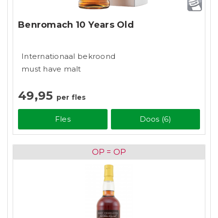
Benromach 10 Years Old
Internationaal bekroond
must have malt
49,95
per fles
Fles
Doos (6)
OP = OP