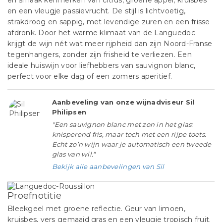
en smaak kenmerken van citrus, groene appel, kruisbes
en een vleugje passievrucht. De stijl is lichtvoetig,
strakdroog en sappig, met levendige zuren en een frisse
afdronk. Door het warme klimaat van de Languedoc
krijgt de wijn nét wat meer rijpheid dan zijn Noord-Franse
tegenhangers, zonder zijn frisheid te verliezen. Een
ideale huiswijn voor liefhebbers van sauvignon blanc,
perfect voor elke dag of een zomers aperitief.
Aanbeveling van onze wijnadviseur Sil
Philipsen
"Een sauvignon blanc met zon in het glas:
knisperend fris, maar toch met een rijpe toets.
Echt zo’n wijn waar je automatisch een tweede
glas van wil."
Bekijk alle aanbevelingen van Sil
Proefnotitie
Bleekgeel met groene reflectie. Geur van limoen,
kruisbes, vers gemaaid gras en een vleugje tropisch fruit.