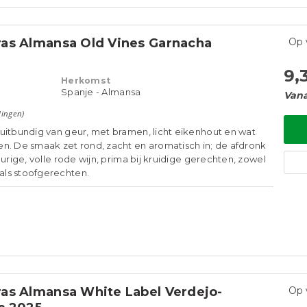
as Almansa Old Vines Garnacha
Op 
9,
Herkomst
Spanje - Almansa
Vana
lingen)
uitbundig van geur, met bramen, licht eikenhout en wat
n. De smaak zet rond, zacht en aromatisch in; de afdronk
eurige, volle rode wijn, prima bij kruidige gerechten, zowel
ls stoofgerechten.
as Almansa White Label Verdejo-
Op 