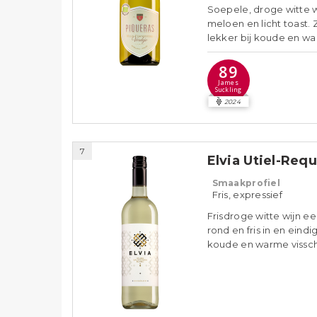
Soepele, droge witte w
meloen en licht toast. 
lekker bij koude en w
89
James
Suckling
2024
7
Elvia Utiel-Req
Smaakprofiel
Fris, expressief
Frisdroge witte wijn ee
rond en fris in en eind
koude en warme vissch