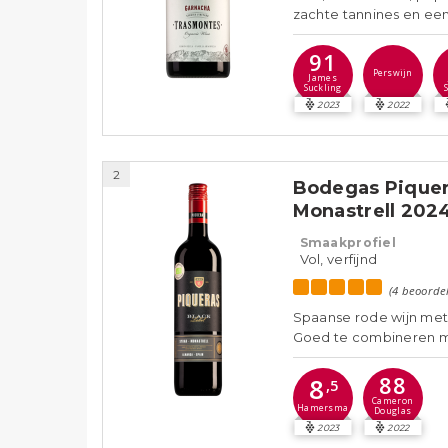
zachte tannines en een
91
Perswijn
James
Suckling
2023
2022
2
Bodegas Piquer
Monastrell 202
Smaakprofiel
Vol, verfijnd
(4 beoorde
Spaanse rode wijn met 
Goed te combineren me
88
8
,5
Cameron
Hamersma
Douglas
2023
2022