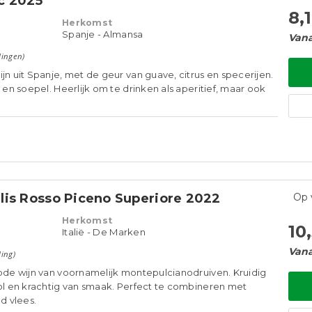
c 2025
8,
Herkomst
Spanje - Almansa
Vana
lingen)
jn uit Spanje, met de geur van guave, citrus en specerijen.
g en soepel. Heerlijk om te drinken als aperitief, maar ook
lis Rosso Piceno Superiore 2022
Op 
Herkomst
10
Italië - De Marken
Vana
ling)
rode wijn van voornamelijk montepulcianodruiven. Kruidig
vol en krachtig van smaak. Perfect te combineren met
ld vlees.