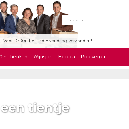
Voor 16:00u besteld = vandaag verzonden*
Geschenken
Wijnspijs
Horeca
Proeverijen
een tientje