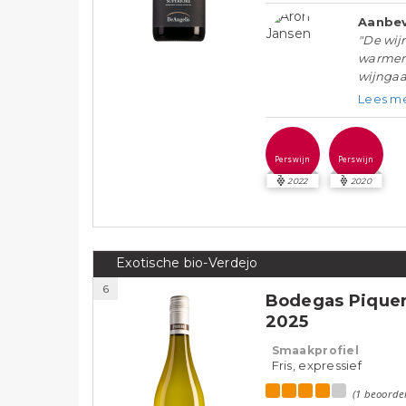
Aanbev
"De wij
warmer 
wijngaa
Lees m
Perswijn
Perswijn
2022
2020
Exotische bio-Verdejo
6
Bodegas Piquer
2025
Smaakprofiel
Fris, expressief
(1 beoorde