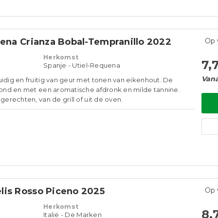
uena Crianza Bobal-Tempranillo 2022
Op 
Herkomst
7,
Spanje - Utiel-Requena
Vana
uidig en fruitig van geur met tonen van eikenhout. De
 rond en met een aromatische afdronk en milde tannine.
 gerechten, van de grill of uit de oven.
lis Rosso Piceno 2025
Op 
Herkomst
8,
Italië - De Marken