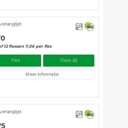
verlanglijst
70
f 12 flessen 7,06 per fles
Fles
Doos (6)
Meer informatie
verlanglijst
75