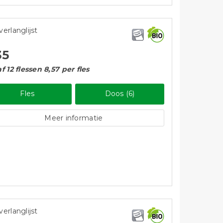
verlanglijst
35
f 12 flessen 8,57 per fles
Fles
Doos (6)
Meer informatie
verlanglijst