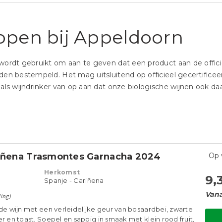
kopen bij Appeldoorn
wordt gebruikt om aan te geven dat een product aan de offici
en bestempeld. Het mag uitsluitend op officieel gecertificeer
ls wijndrinker van op aan dat onze biologische wijnen ook daa
riñena Trasmontes Garnacha 2024
Op 
Herkomst
9,
Spanje - Cariñena
Vana
ling)
ode wijn met een verleidelijke geur van bosaardbei, zwarte
r en toast. Soepel en sappig in smaak met klein rood fruit,