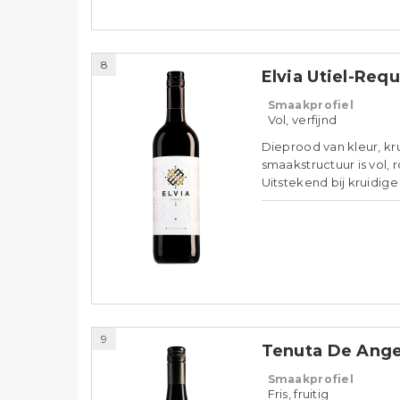
8
Elvia Utiel-Req
Smaakprofiel
Vol, verfijnd
Dieprood van kleur, kr
smaakstructuur is vol,
Uitstekend bij kruidige
9
Tenuta De Ange
Smaakprofiel
Fris, fruitig