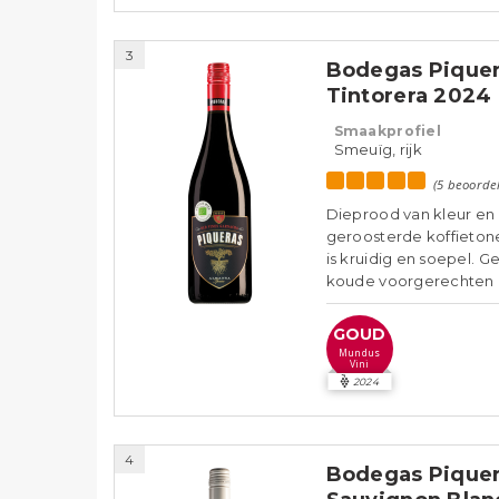
3
Bodegas Piquer
Tintorera 2024
Smaakprofiel
Smeuïg, rijk
(5 beoorde
Dieprood van kleur en 
geroosterde koffietone
is kruidig en soepel. G
koude voorgerechten a
GOUD
Mundus
Vini
2024
4
Bodegas Piquer