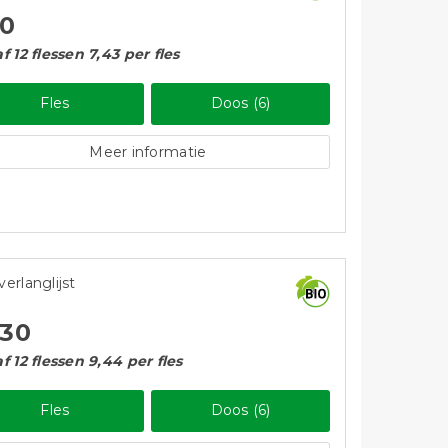
10
f 12 flessen 7,43 per fles
Fles
Doos (6)
Meer informatie
verlanglijst
,30
f 12 flessen 9,44 per fles
Fles
Doos (6)