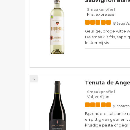
Sauvignon Blan
Smaakprofiel
Fris, expressief
(6 beoorde
Geurige, droge witte wi
De smaak is fris, sappi
lekker bij vis.
5
Tenuta de Ange
Smaakprofiel
Vol, verfijnd
(1 beoorde
Bijzondere Italiaanse 
en pittig van geur en 
kruidige pasta of gegri