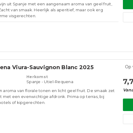
ijn uit Spanje met een aangenaam aroma van geel fruit,
Zacht van smaak. Heerlijk als aperitief, maar ook erg
arme visgerechten.
uena Viura-Sauvignon Blanc 2025
Op 
Herkomst
7,
Spanje - Utiel-Requena
Vana
n aroma van florale tonen en licht geel fruit. De smaak zet
igt met een evenwichtige afdronk. Prima op terras, bij
otels of kipgerechten.