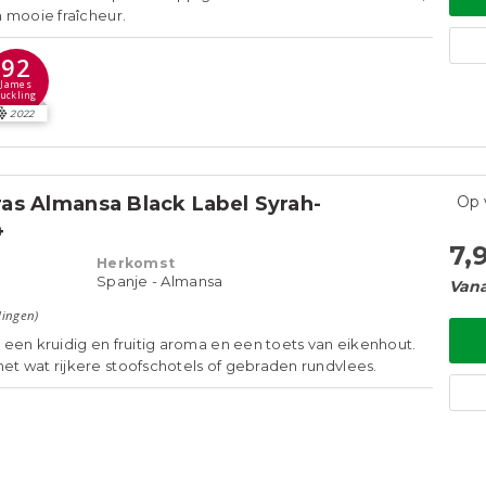
 mooie fraîcheur.
92
James
Suckling
2022
as Almansa Black Label Syrah-
Op 
4
7,
Herkomst
Spanje - Almansa
Vana
lingen)
een kruidig en fruitig aroma en een toets van eikenhout.
t wat rijkere stoofschotels of gebraden rundvlees.