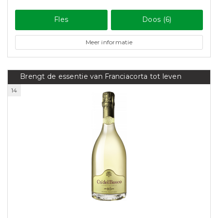
Fles
Doos (6)
Meer informatie
Brengt de essentie van Franciacorta tot leven
14