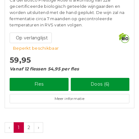
Ca del Bosco Prestige Rosé is afkomstig van 228
gecertificeerde biologisch geteelde wijngaarden en
worden uitsluitend met de hand geplukt. De wijn zal na
fermentatie circa 7 maanden op gecontroleerde
temperaturen in RVS vaten volgen.
Op verlanglijst
Beperkt beschikbaar
59,95
Vanaf 12 flessen 54,95 per fles
Fles
Doos (6)
Meer informatie
‹
1
2
›