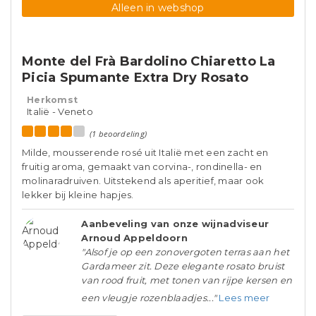
Alleen in webshop
Monte del Frà Bardolino Chiaretto La
Picia Spumante Extra Dry Rosato
Herkomst
Italië - Veneto
(1 beoordeling)
Milde, mousserende rosé uit Italië met een zacht en
fruitig aroma, gemaakt van corvina-, rondinella- en
molinaradruiven. Uitstekend als aperitief, maar ook
lekker bij kleine hapjes.
Aanbeveling van onze wijnadviseur
Arnoud Appeldoorn
"Alsof je op een zonovergoten terras aan het
Gardameer zit. Deze elegante rosato bruist
van rood fruit, met tonen van rijpe kersen en
een vleugje rozenblaadjes..."
Lees meer