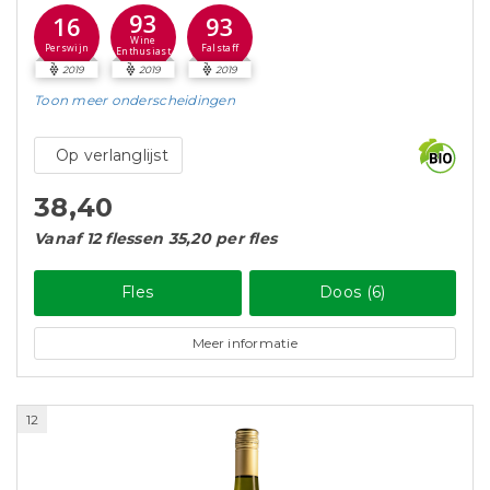
93
16
93
Wine
Perswijn
Falstaff
Enthusiast
2019
2019
2019
Toon meer
onderscheidingen
Op verlanglijst
38,40
Vanaf 12 flessen 35,20 per fles
Fles
Doos (6)
Meer informatie
12