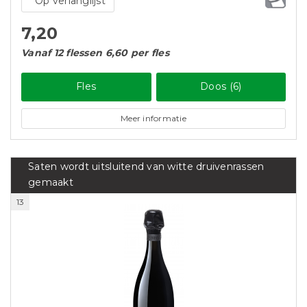
Op verlanglijst
7,20
Vanaf 12 flessen 6,60 per fles
Fles
Doos (6)
Meer informatie
Saten wordt uitsluitend van witte druivenrassen
gemaakt
13