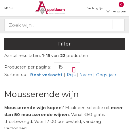
0
Menu
Verlanglijst
Winkelwagen
Filter
Aantal resultaten:
1-15
van
22
producten
Producten per pagina:
Sorteer op:
Best verkocht
|
Prijs
|
Naam
|
Oogstjaar
Mousserende wijn
Mousserende wijn kopen
? Maak een selectie uit
meer
dan
80 mousserende wijnen
. Vanaf €50 gratis
thuisbezorgd. Vóór 17:00 uur besteld, vandaag
verzonden!