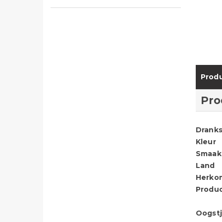
Produ
Pro
Dranks
Kleur
Smaak
Land
Herko
Produ
Oogstj