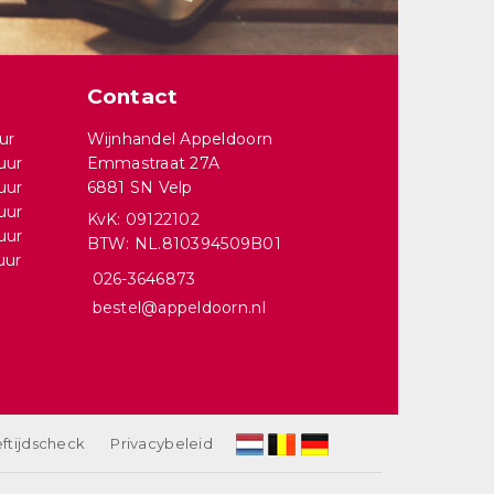
Contact
ur
Wijnhandel Appeldoorn
uur
Emmastraat 27A
uur
6881 SN Velp
uur
KvK: 09122102
uur
BTW: NL.810394509B01
uur
026-3646873
bestel@appeldoorn.nl
ftijdscheck
Privacybeleid