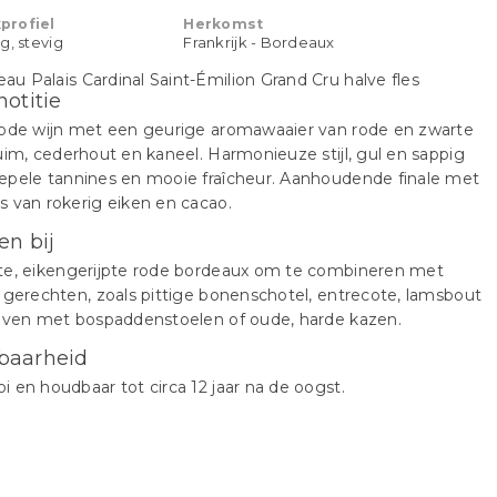
profiel
Herkomst
g, stevig
Frankrijk - Bordeaux
notitie
rode wijn met een geurige aromawaaier van rode en zwarte
uim, cederhout en kaneel. Harmonieuze stijl, gul en sappig
epele tannines en mooie fraîcheur. Aanhoudende finale met
 van rokerig eiken en cacao.
en bij
te, eikengerijpte rode bordeaux om te combineren met
 gerechten, zoals pittige bonenschotel, entrecote, lamsbout
 oven met bospaddenstoelen of oude, harde kazen.
baarheid
 en houdbaar tot circa 12 jaar na de oogst.