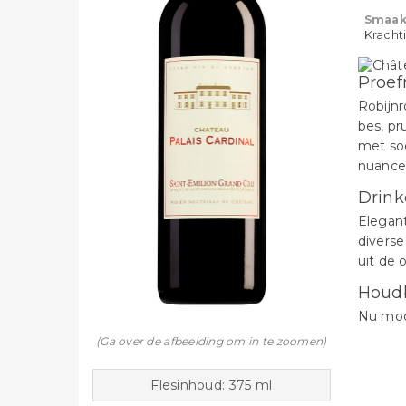
Smaak
Krachti
Proef
Robijn
bes, pr
met so
nuances
Drink
Elegan
diverse
uit de
Houd
Nu mooi
(Ga over de afbeelding om in te zoomen)
Flesinhoud: 375 ml