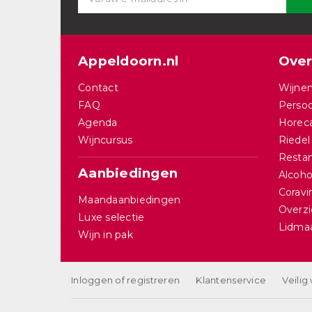
Appeldoorn.nl
Over
Contact
Wijnen
FAQ
Persoo
Agenda
Horec
Wijncursus
Riedel
Restan
Aanbiedingen
Alcohol
Corav
Maandaanbiedingen
Overzi
Luxe selectie
Lidma
Wijn in pak
Inloggen of registreren
Klantenservice
Veilig