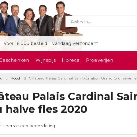
Voor 16:00u besteld = vandaag verzonden*
Geschenken
Wijnspijs
Horeca
Proeverijen
x
Rood
Château Palais Cardinal Saint-Émilion Grand Cru halve fle
âteau Palais Cardinal Sai
u halve fles 2020
 als eerste een beoordeling