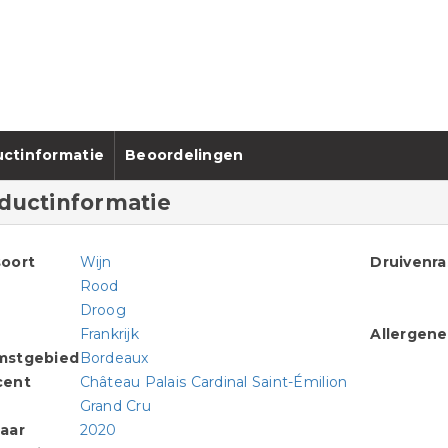
ctinformatie
Beoordelingen
ductinformatie
oort
Wijn
Druivenr
Rood
Droog
Frankrijk
Allergen
mstgebied
Bordeaux
cent
Château Palais Cardinal Saint-Émilion
Grand Cru
aar
2020