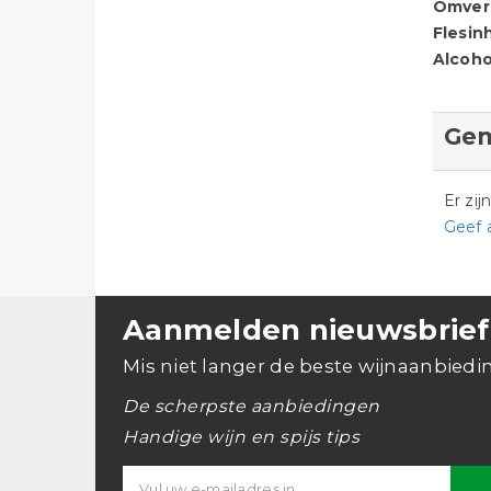
Omver
Flesin
Alcoho
Gem
Er zi
Geef 
Aanmelden nieuwsbrief
Mis niet langer de beste wijnaanbiedi
De scherpste aanbiedingen
Handige wijn en spijs tips