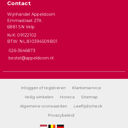
Contact
Wijnhandel Appeldoorn
Emmastraat 27A
6881 SN Velp
KvK: 09122102
BTW: NL.810394509B01
026-3646873
bestel@appeldoorn.nl
Inloggen of registreren
Klantenservice
Veilig winkelen
Horeca
Sitemap
Algemene voorwaarden
Leeftijdscheck
Privacybeleid