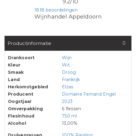
9.2/10
1818 beoordelingen
Wijnhandel Appeldoorn
Productinformatie
Dranksoort
Wijn
Kleur
Wit
Smaak
Droog
Land
Frankrijk
Herkomstgebied
Elzas
Producent
Domaine Fernand Engel
Oogstjaar
2023
Omverpakking
6 flessen
Flesinhoud
750 ml
Alcohol
13,00%
Druivenrassen
100% Riesling