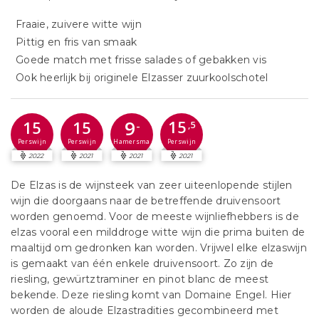
Fraaie, zuivere witte wijn
Pittig en fris van smaak
Goede match met frisse salades of gebakken vis
Ook heerlijk bij originele Elzasser zuurkoolschotel
9
15
15
15
-
,5
Perswijn
Perswijn
Perswijn
Hamersma
2022
2021
2021
2021
De Elzas is de wijnsteek van zeer uiteenlopende stijlen
wijn die doorgaans naar de betreffende druivensoort
worden genoemd. Voor de meeste wijnliefhebbers is de
elzas vooral een milddroge witte wijn die prima buiten de
maaltijd om gedronken kan worden. Vrijwel elke elzaswijn
is gemaakt van één enkele druivensoort. Zo zijn de
riesling, gewürtztraminer en pinot blanc de meest
bekende. Deze riesling komt van Domaine Engel. Hier
worden de aloude Elzastradities gecombineerd met