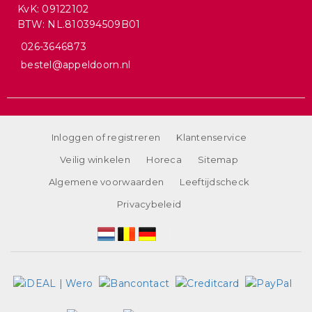
KvK: 09122102
BTW: NL.810394509B01
026-3646873
bestel@appeldoorn.nl
Inloggen of registreren
Klantenservice
Veilig winkelen
Horeca
Sitemap
Algemene voorwaarden
Leeftijdscheck
Privacybeleid