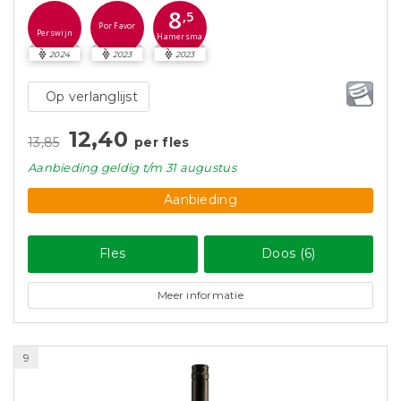
8
,5
Por Favor
Perswijn
Hamersma
2024
2023
2023
Op verlanglijst
12,40
13,85
per fles
Aanbieding
geldig
t/m 31 augustus
Aanbieding
Fles
Doos (6)
Meer informatie
9