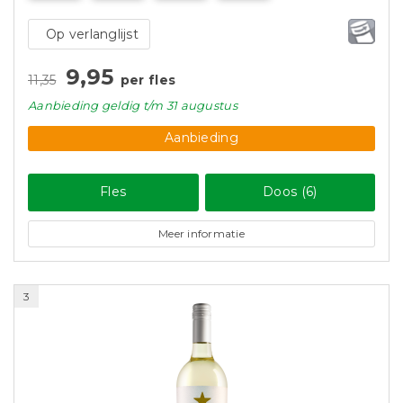
Op verlanglijst
9,95
11,35
per fles
Aanbieding
geldig
t/m 31 augustus
Aanbieding
Fles
Doos (6)
Meer informatie
3