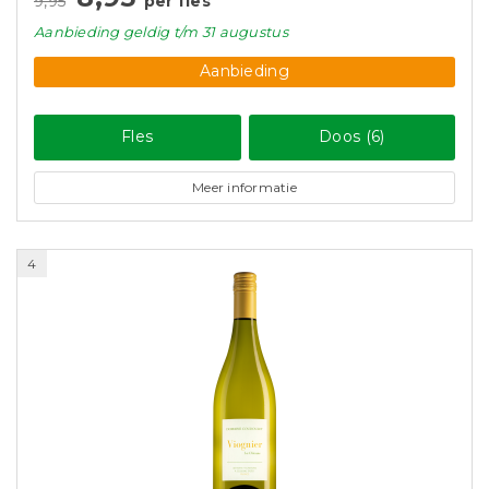
9,95
per fles
Aanbieding
geldig
t/m 31 augustus
Aanbieding
Fles
Doos (6)
Meer informatie
4