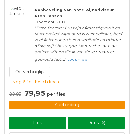
Aanbeveling van onze wijnadviseur
Aron Jansen
Oogstjaar: 2019
"Deze Premier Cru wijn afkomstig van 'Les
Macherelles' wijngaard is zeer delicaat, heeft
veel fraîcheur en is een verfijnde en minder
dikke stijl Chassagne-Montrachet dan de
andere wijnen die ik van deze producent
geproefd heb..."
Lees meer
Op verlanglijst
Nog 6 fles beschikbaar
79,95
89,95
per fles
Aanbieding
Fles
Doos (6)