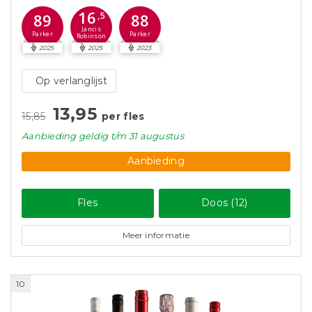
16
89
,5
88
Jancis
Parker
Parker
Robinson
2025
2025
2023
Op verlanglijst
13,95
15,85
per fles
Aanbieding
geldig
t/m 31 augustus
Aanbieding
Fles
Doos (12)
Meer informatie
10