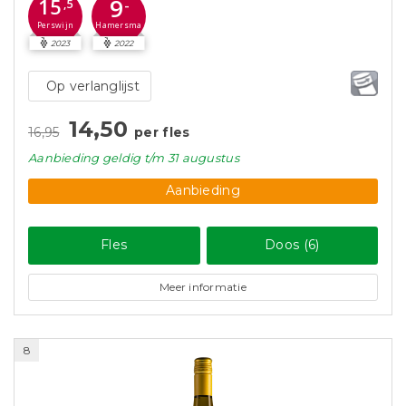
9
15
-
,5
Perswijn
Hamersma
2023
2022
Op verlanglijst
14,50
16,95
per fles
Aanbieding
geldig
t/m 31 augustus
Aanbieding
Fles
Doos (6)
Meer informatie
8