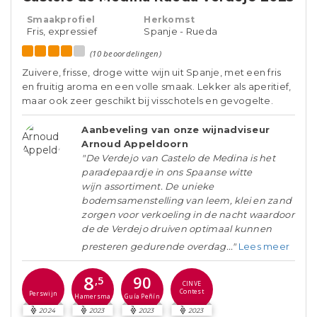
Smaakprofiel
Herkomst
Fris, expressief
Spanje - Rueda
(10 beoordelingen)
Zuivere, frisse, droge witte wijn uit Spanje, met een fris
en fruitig aroma en een volle smaak. Lekker als aperitief,
maar ook zeer geschikt bij visschotels en gevogelte.
Aanbeveling van onze wijnadviseur
Arnoud Appeldoorn
"De Verdejo van Castelo de Medina is het
paradepaardje in ons Spaanse witte
wijn assortiment. De unieke
bodemsamenstelling van leem, klei en zand
zorgen voor verkoeling in de nacht waardoor
de de Verdejo druiven optimaal kunnen
presteren gedurende overdag..."
Lees meer
8
90
,5
CINVE
Contest
Perswijn
Guía Peñín
Hamersma
2024
2023
2023
2023