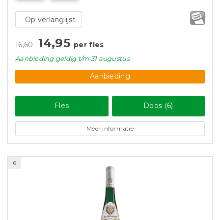
Op verlanglijst
14,95
16,60
per fles
Aanbieding
geldig
t/m 31 augustus
Aanbieding
Fles
Doos (6)
Meer informatie
6