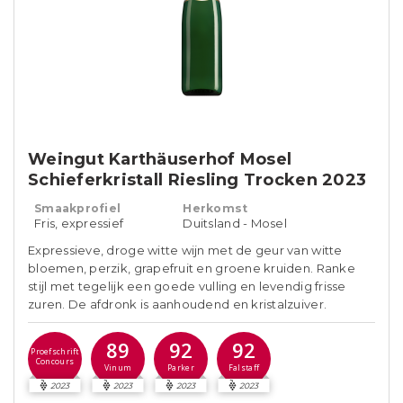
Weingut Karthäuserhof Mosel
Schieferkristall Riesling Trocken 2023
Smaakprofiel
Herkomst
Fris, expressief
Duitsland - Mosel
Expressieve, droge witte wijn met de geur van witte
bloemen, perzik, grapefruit en groene kruiden. Ranke
stijl met tegelijk een goede vulling en levendig frisse
zuren. De afdronk is aanhoudend en kristalzuiver.
89
92
92
Proefschrift
Concours
Vinum
Parker
Falstaff
2023
2023
2023
2023