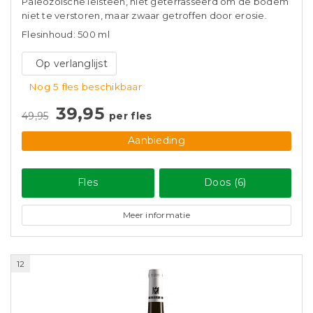
Paleozoïsche leisteen, niet geterrasseerd om de bodem
niet te verstoren, maar zwaar getroffen door erosie.
Flesinhoud: 500 ml
Op verlanglijst
Nog 5 fles beschikbaar
39,95
49,95
per fles
Aanbieding
Fles
Doos (6)
Meer informatie
12