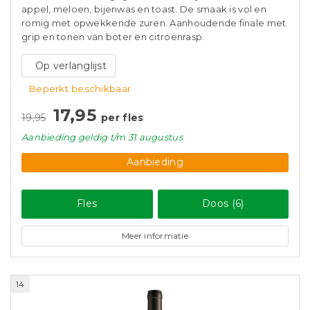
appel, meloen, bijenwas en toast. De smaak is vol en
romig met opwekkende zuren. Aanhoudende finale met
grip en tonen van boter en citroenrasp.
Op verlanglijst
Beperkt beschikbaar
17,95
19,95
per fles
Aanbieding
geldig
t/m 31 augustus
Aanbieding
Fles
Doos (6)
Meer informatie
14