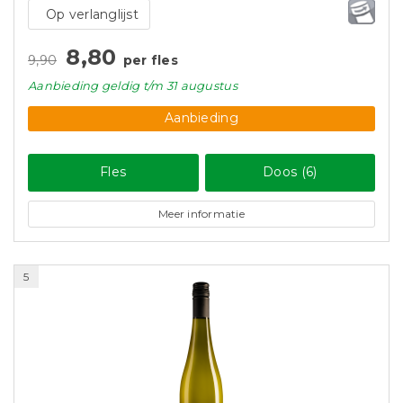
Op verlanglijst
8,80
9,90
per fles
Aanbieding
geldig
t/m 31 augustus
Aanbieding
Fles
Doos (6)
Meer informatie
5