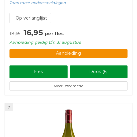
Toon meer
onderscheidingen
Op verlanglijst
16,95
18,65
per fles
Aanbieding
geldig
t/m 31 augustus
Aanbieding
Fles
Doos (6)
Meer informatie
7