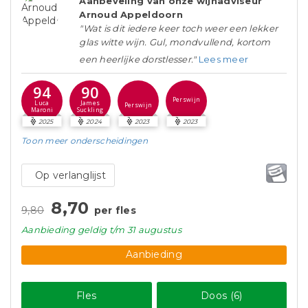
Aanbeveling van onze wijnadviseur
Arnoud Appeldoorn
"Wat is dit iedere keer toch weer een lekker
glas witte wijn. Gul, mondvullend, kortom
een heerlijke dorstlesser."
Lees meer
94
90
Perswijn
Luca
James
Perswijn
Maroni
Suckling
2025
2024
2023
2023
Toon meer
onderscheidingen
Op verlanglijst
8,70
9,80
per fles
Aanbieding
geldig
t/m 31 augustus
Aanbieding
Fles
Doos (6)