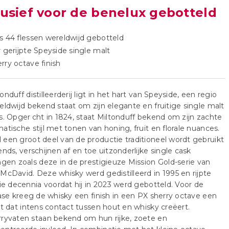
lusief voor de benelux gebotteld
s 44 flessen wereldwijd gebotteld
r gerijpte Speyside single malt
rry octave finish
onduff distilleerderij ligt in het hart van Speyside, een regio
eldwijd bekend staat om zijn elegante en fruitige single malt
s. Opgericht in 1824, staat Miltonduff bekend om zijn zachte
atische stijl met tonen van honing, fruit en florale nuances.
een groot deel van de productie traditioneel wordt gebruikt
ends, verschijnen af en toe uitzonderlijke single cask
ngen zoals deze in de prestigieuze Mission Gold-serie van
McDavid. Deze whisky werd gedistilleerd in 1995 en rijpte
rie decennia voordat hij in 2023 werd gebotteld. Voor de
fase kreeg de whisky een finish in een PX sherry octave een
at dat intens contact tussen hout en whisky creëert.
ryvaten staan bekend om hun rijke, zoete en