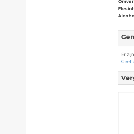
Omver
Flesin
Alcoho
Gem
Er zi
Geef 
Ver