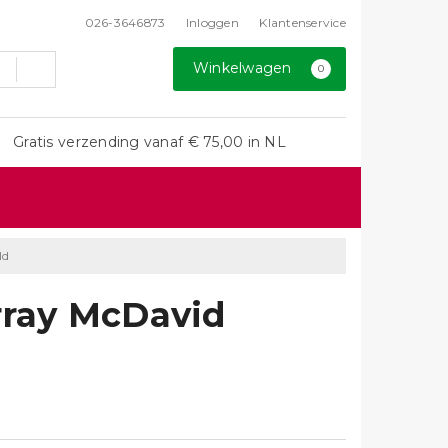
026-3646873
Inloggen
Klantenservice
Winkelwagen
0
Gratis verzending vanaf € 75,00 in NL
ld
rray McDavid