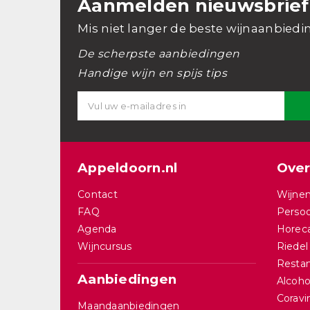
Aanmelden nieuwsbrief
Mis niet langer de beste wijnaanbiedi
De scherpste aanbiedingen
Handige wijn en spijs tips
Appeldoorn.nl
Over
Contact
Wijnen
FAQ
Persoo
Agenda
Horec
Wijncursus
Riedel
Restan
Aanbiedingen
Alcohol
Corav
Maandaanbiedingen