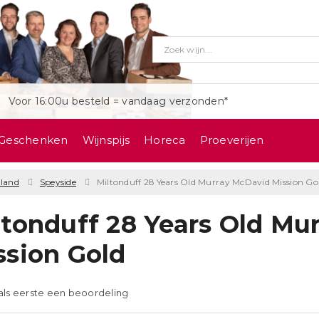
Voor 16:00u besteld = vandaag verzonden*
Geschenken
Wijnspijs
Horeca
Proeverijen
tland
Speyside
Miltonduff 28 Years Old Murray McDavid Mission Go
ltonduff 28 Years Old Mu
ssion Gold
 als eerste een beoordeling