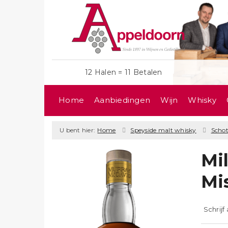
12 Halen = 11 Betalen
Home
Aanbiedingen
Wijn
Whisky
U bent hier:
Home
Speyside malt whisky
Scho
Mi
Mi
Schrijf