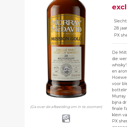
exc
Slecht
28 jaa
PX she
De Milt
die wer
whisky’
en arom
Hoewel 
voor bl
botteli
Murray 
bijna d
(Ga over de afbeelding om in te zoomen)
finale 
klein v
PX sher