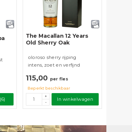
The Macallan 12 Years
ba
Old Sherry Oak
oloroso sherry rijping
st
intens, zoet en verfijnd
115,00
per fles
Beperkt beschikbaar
+
(6)
In winkelwagen
-