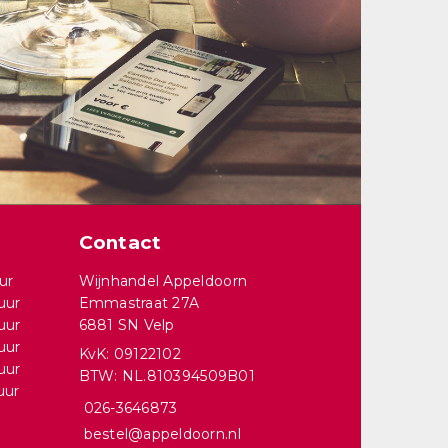
Contact
ur
Wijnhandel Appeldoorn
uur
Emmastraat 27A
uur
6881 SN Velp
uur
KvK: 09122102
uur
BTW: NL.810394509B01
uur
026-3646873
bestel@appeldoorn.nl