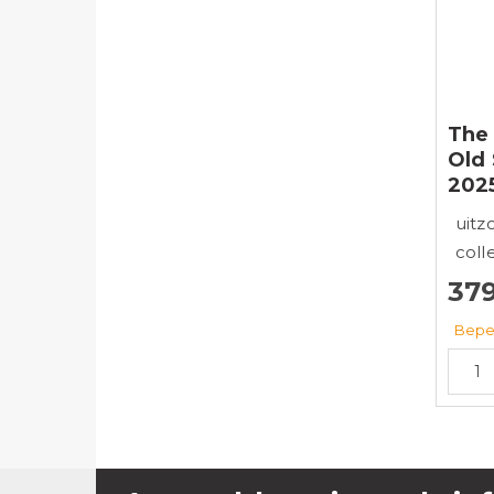
The 
Old 
202
uitz
coll
37
Bepe