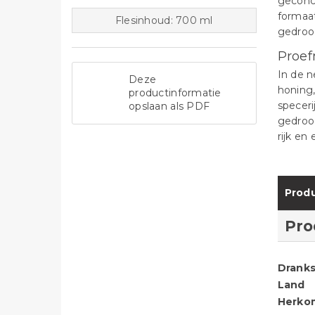
geconce
formaat
Flesinhoud: 700 ml
gedroog
Proef
In de n
Deze
honing,
productinformatie
speceri
opslaan als PDF
gedroog
rijk en
Produ
Pro
Dranks
Land
Herko