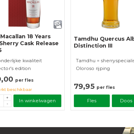
Macallan 18 Years
Tamdhu Quercus Al
Sherry Cask Release
Distinction III
5
onderlijke kwaliteit
Tamdhu = sherryspeciali
ector's edition
Oloroso rijping
9,00
per fles
79,95
per fles
rkt beschikbaar
+
In winkelwagen
Fles
Doos 
-