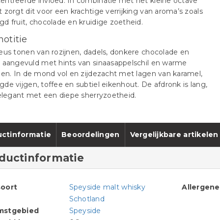
ntreerde invloed. In combinatie met het kleine octave
 zorgt dit voor een krachtige verrijking van aroma’s zoals
d fruit, chocolade en kruidige zoetheid.
notitie
eus tonen van rozijnen, dadels, donkere chocolade en
 aangevuld met hints van sinaasappelschil en warme
jen. In de mond vol en zijdezacht met lagen van karamel,
de vijgen, toffee en subtiel eikenhout. De afdronk is lang,
 elegant met een diepe sherryzoetheid.
ctinformatie
Beoordelingen
Vergelijkbare artikelen
ductinformatie
oort
Speyside malt whisky
Allergen
Schotland
mstgebied
Speyside