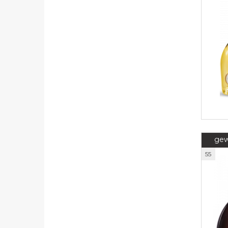
In 
54
gew
55