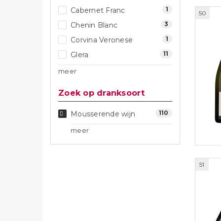
1
Cabernet Franc
3
Chenin Blanc
1
Corvina Veronese
11
Glera
50
meer
Zoek op dranksoort
110
Mousserende wijn
meer
51