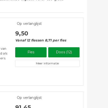
Op verlanglijst
9,50
Vanaf 12 flessen 8,71 per fles
 van
Fles
Doos (12)
d als
ers.
Meer informatie
Op verlanglijst
91,45