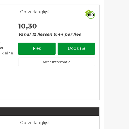
n wit
en vol
Meer informatie
Op verlanglijst
10,30
Vanaf 12 flessen 9,44 per fles
t
 en
Fles
Doos (6)
j kleine
Meer informatie