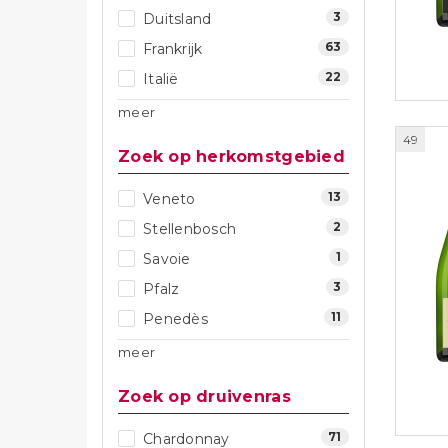
3
Duitsland
63
Frankrijk
22
Italië
meer
Zoek op herkomstgebied
13
Veneto
49
2
Stellenbosch
1
Savoie
3
Pfalz
11
Penedès
meer
Zoek op druivenras
71
Chardonnay