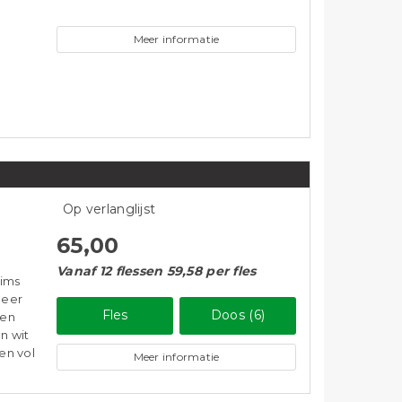
iter
Momenteel niet leverbaar
252,00
Vanaf 12 flessen 231,00 per fles
Meer informatie
Op verlanglijst
65,00
Vanaf 12 flessen 59,58 per fles
eims
meer
Fles
Doos (6)
een