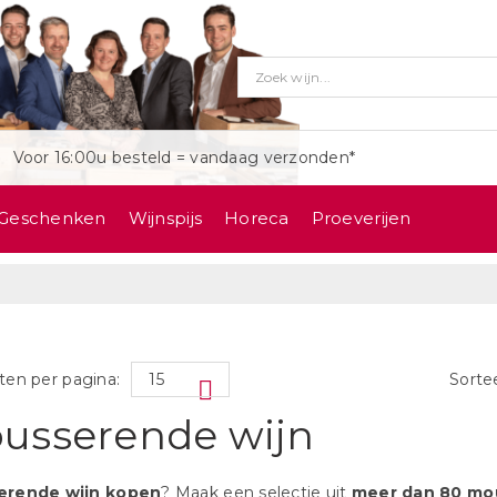
Voor 16:00u besteld = vandaag verzonden*
Geschenken
Wijnspijs
Horeca
Proeverijen
ten per pagina:
Sorte
usserende wijn
erende wijn kopen
? Maak een selectie uit
meer dan
80 mo