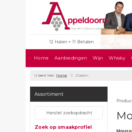
12 Halen = 11 Betalen
Home
Aanbiedingen
Wijn
Whisky
U bent hier:
Home
Zoeken
Assortiment
Produc
Mo
Herstel zoekopdracht
Zoek op smaakprofiel
Mouss