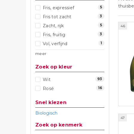
thuisbe
5
Fris, expressief
3
Fris tot zacht
5
Zacht, rijk
46
3
Fris, fruitig
1
Vol, verfijnd
meer
Zoek op kleur
93
Wit
16
Rosé
Snel kiezen
Biologisch
47
Zoek op kenmerk