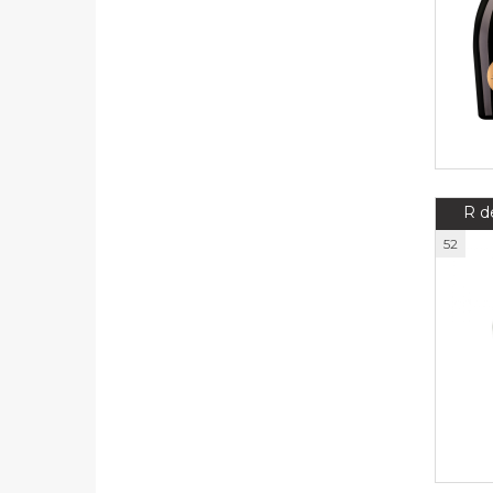
R d
52