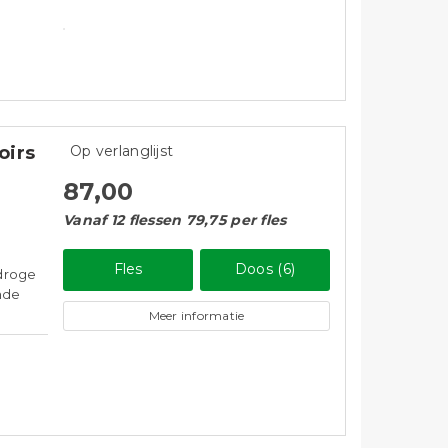
oirs
Op verlanglijst
87,00
Vanaf 12 flessen 79,75 per fles
Fles
Doos (6)
 droge
nde
Meer informatie