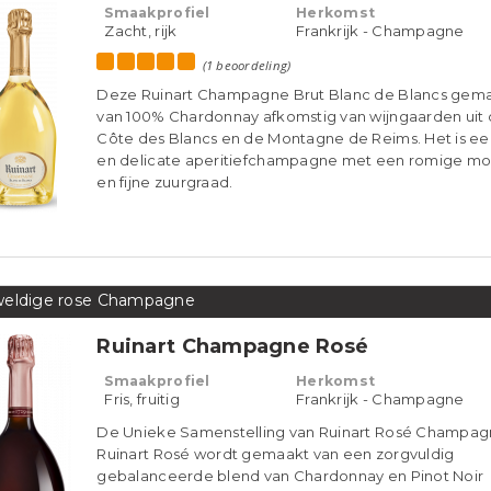
second skin geschenkverpakking
Ruinart Champagne Blanc de Blancs
Smaakprofiel
Herkomst
Zacht, rijk
Frankrijk - Champagne
(1 beoordeling)
Deze Ruinart Champagne Brut Blanc de Blancs gem
van 100% Chardonnay afkomstig van wijngaarden uit
Côte des Blancs en de Montagne de Reims. Het is een
en delicate aperitiefchampagne met een romige m
en fijne zuurgraad.
eldige rose Champagne
Ruinart Champagne Rosé
Smaakprofiel
Herkomst