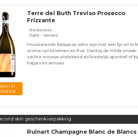
blend uit verschillende jaargangen en heeft aroma va
fruit, gevolgd door bloemtonen, amandel en is zacht 
van smaak.
Terre dei Buth Treviso Prosecco
Frizzante
Herkomst
Italië - Veneto
Mousserende Italiaanse witte wijn met een fijn en lich
aroma van bloemen en fruit. Dankzij de milde smaak
zachte mousse uitstekend als feestelijk aperitief of bi
hapjes en amuses.
lleen in
ebshop