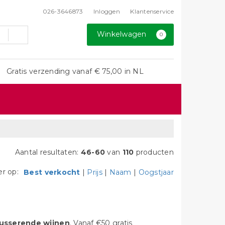
026-3646873
Inloggen
Klantenservice
Winkelwagen
0
Gratis verzending vanaf € 75,00 in NL
Aantal resultaten:
46-60
van
110
producten
er op:
Best verkocht
|
Prijs
|
Naam
|
Oogstjaar
usserende wijnen
. Vanaf €50 gratis