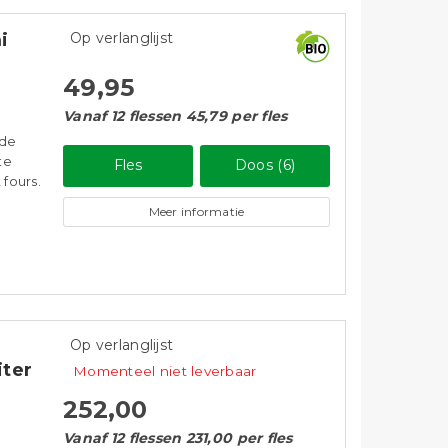
i
Op verlanglijst
49,95
Vanaf 12 flessen 45,79 per fles
 de
te
Fles
Doos (6)
 fours.
Meer informatie
Op verlanglijst