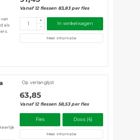
Vanaf 12 flessen 83,83 per fles
 van
+
In winkelwagen
d als
-
ers.
Meer informatie
a
Op verlanglijst
63,85
Vanaf 12 flessen 58,53 per fles
Fles
Doos (6)
eerlijk
Meer informatie