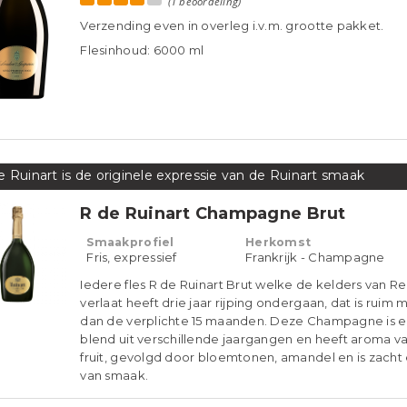
Superiore Spumante mathusalem 6 l
Herkomst
Italië - Veneto
(1 beoordeling)
Verzending even in overleg i.v.m. grootte pakket.
Flesinhoud: 6000 ml
e Ruinart is de originele expressie van de Ruinart smaak
R de Ruinart Champagne Brut
Smaakprofiel
Herkomst
Fris, expressief
Frankrijk - Champagne
Iedere fles R de Ruinart Brut welke de kelders van R
verlaat heeft drie jaar rijping ondergaan, dat is ruim 
dan de verplichte 15 maanden. Deze Champagne is 