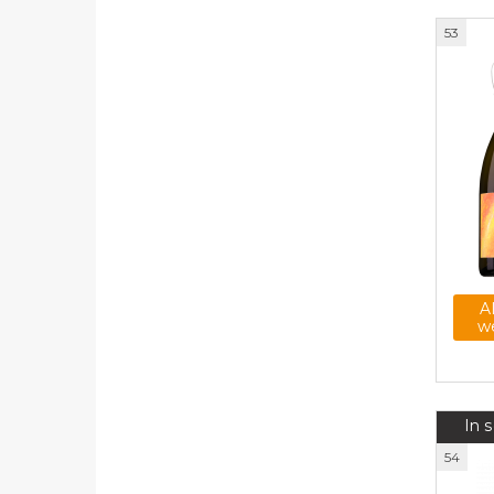
53
A
w