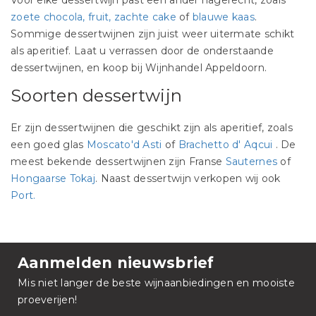
Voor elke dessertwijn past een ander nagerecht, zoals
zoete chocola, fruit, zachte cake
of
blauwe kaas
.
Sommige dessertwijnen zijn juist weer uitermate schikt
als aperitief. Laat u verrassen door de onderstaande
dessertwijnen, en koop bij Wijnhandel Appeldoorn.
Soorten dessertwijn
Er zijn dessertwijnen die geschikt zijn als aperitief, zoals
een goed glas
Moscato'd Asti
of
Brachetto d' Aqcui
. De
meest bekende dessertwijnen zijn Franse
Sauternes
of
Hongaarse Tokaj
. Naast dessertwijn verkopen wij ook
Port.
Aanmelden nieuwsbrief
Mis niet langer de beste wijnaanbiedingen en mooiste
proeverijen!