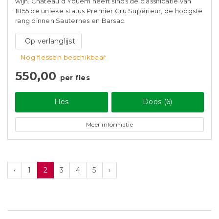
wijn. Château d’Yquem heeft sinds de classificatie van
1855 de unieke status Premier Cru Supérieur, de hoogste
rang binnen Sauternes en Barsac.
Op verlanglijst
Nog flessen beschikbaar
550,00
per fles
Fles
Doos (6)
Meer informatie
‹
1
2
3
4
5
›