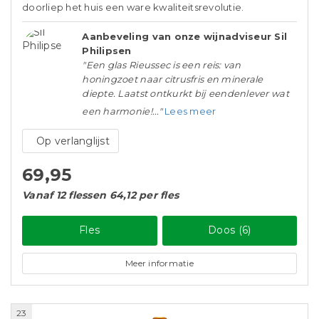
doorliep het huis een ware kwaliteitsrevolutie.
Aanbeveling van onze wijnadviseur Sil
Philipsen
"Een glas Rieussec is een reis: van
honingzoet naar citrusfris en minerale
diepte. Laatst ontkurkt bij eendenlever wat
een harmonie!..."
Lees meer
Op verlanglijst
69,95
Vanaf 12 flessen 64,12 per fles
Fles
Doos (6)
Meer informatie
23