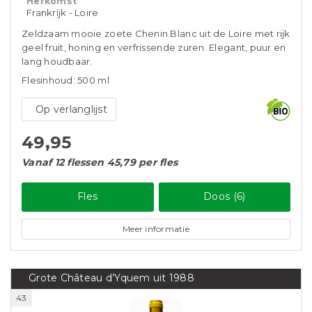
Herkomst
Frankrijk - Loire
Zeldzaam mooie zoete Chenin Blanc uit de Loire met rijk
geel fruit, honing en verfrissende zuren. Elegant, puur en
lang houdbaar.
Flesinhoud: 500 ml
Op verlanglijst
49,95
Vanaf 12 flessen 45,79 per fles
Fles
Doos (6)
Meer informatie
Grote Château d’Yquem uit 1988
43