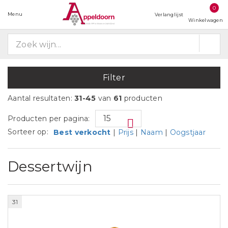
0
Menu
Verlanglijst
Winkelwagen
Filter
Aantal resultaten:
31-45
van
61
producten
Producten per pagina:
Sorteer op:
Best verkocht
|
Prijs
|
Naam
|
Oogstjaar
Dessertwijn
31