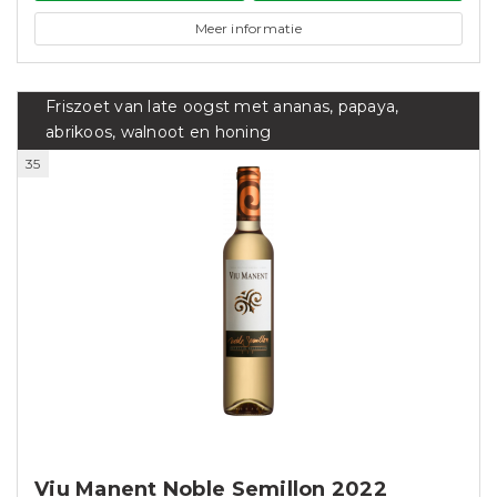
Meer informatie
Friszoet van late oogst met ananas, papaya,
abrikoos, walnoot en honing
35
Viu Manent Noble Semillon 2022