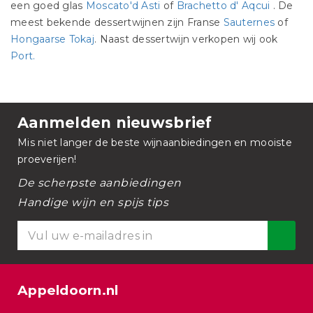
een goed glas
Moscato'd Asti
of
Brachetto d' Aqcui
. De
meest bekende dessertwijnen zijn Franse
Sauternes
of
Hongaarse Tokaj
. Naast dessertwijn verkopen wij ook
Port.
Aanmelden nieuwsbrief
Mis niet langer de beste wijnaanbiedingen en mooiste
proeverijen!
De scherpste aanbiedingen
Handige wijn en spijs tips
Appeldoorn.nl