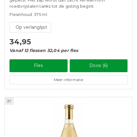
geperst. Het sap wordt dan zacht verwarmd in
roestvrijstalen tanks tot de gisting begint.
Flesinhoud: 375 ml
Op verlanglijst
34,95
Vanaf 12 flessen 32,04 per fles
Fles
Doos (6)
Meer informatie
37