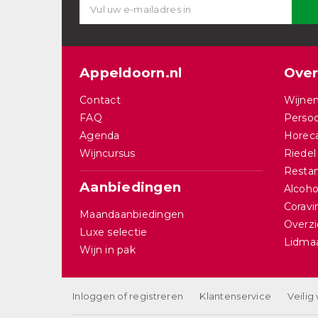
Appeldoorn.nl
Over
Contact
Wijnen
FAQ
Persoo
Agenda
Horec
Wijncursus
Riedel
Restan
Aanbiedingen
Alcohol
Corav
Maandaanbiedingen
Overzi
Luxe selectie
Lidma
Wijn in pak
Inloggen of registreren
Klantenservice
Veilig