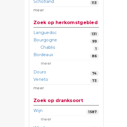
Schotland
113
meer
Zoek op herkomstgebied
Languedoc
131
Bourgogne
99
Chablis
1
Bordeaux
86
meer
Douro
74
Veneto
73
meer
Zoek op dranksoort
Wijn
1587
meer