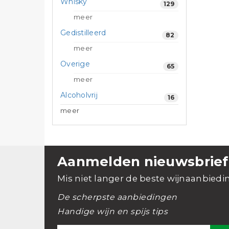
Whisky
129
meer
Gedistilleerd
82
meer
Overige
65
meer
Alcoholvrij
16
meer
Aanmelden nieuwsbrief
Mis niet langer de beste wijnaanbiedi
De scherpste aanbiedingen
Handige wijn en spijs tips