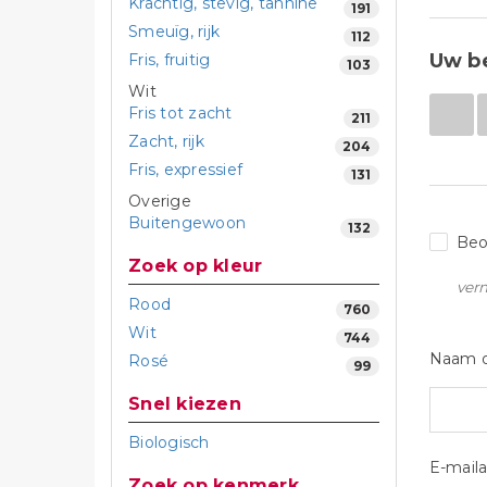
Krachtig, stevig, tannine
191
Smeuïg, rijk
112
Uw b
Fris, fruitig
103
Wit
Fris tot zacht
211
Zacht, rijk
204
Fris, expressief
131
Overige
Buitengewoon
132
Beo
Zoek op kleur
ver
Rood
760
Wit
744
Naam o
Rosé
99
Snel kiezen
Biologisch
E-maila
zoek op kenmerk