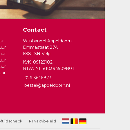
Contact
ur
Wijnhandel Appeldoorn
uur
Emmastraat 27A
uur
6881 SN Velp
uur
KvK: 09122102
uur
BTW: NL.810394509B01
uur
026-3646873
bestel@appeldoorn.nl
ftijdscheck
Privacybeleid