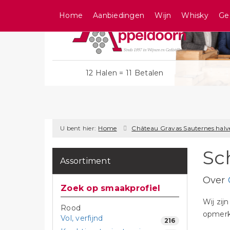
Home
Aanbiedingen
Wijn
Whisky
Ge
12 Halen = 11 Betalen
U bent hier:
Home
Château Gravas Sauternes halve
Sc
Assortiment
Over
Zoek op smaakprofiel
Wij zij
Rood
opmerki
Vol, verfijnd
216