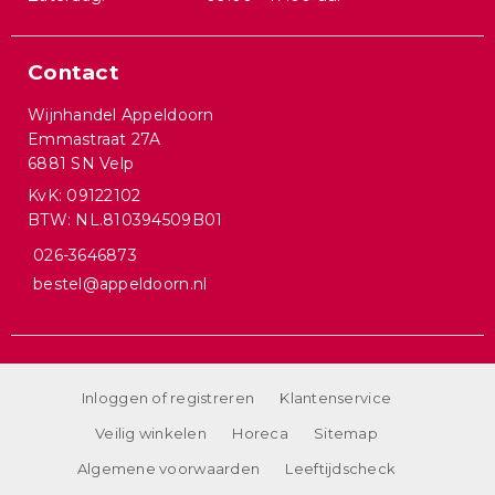
Contact
Wijnhandel Appeldoorn
Emmastraat 27A
6881 SN Velp
KvK: 09122102
BTW: NL.810394509B01
026-3646873
bestel@appeldoorn.nl
Inloggen of registreren
Klantenservice
Veilig winkelen
Horeca
Sitemap
Algemene voorwaarden
Leeftijdscheck