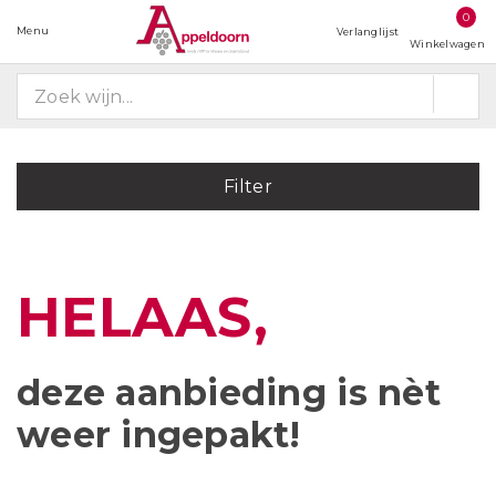
0
Menu
Verlanglijst
Winkelwagen
Filter
HELAAS,
deze aanbieding is
nèt
weer ingepakt!