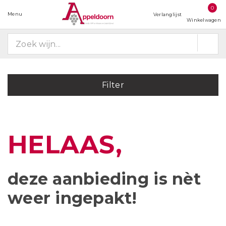
0
Menu
Verlanglijst
Winkelwagen
Filter
HELAAS,
deze aanbieding is
nèt
weer ingepakt!