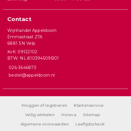
Contact
Wijnhandel Appeldoorn
Emmastraat 27A
6881 SN Velp
KvK: 09122102
BTW: NL.810394509B01
026-3646873
bestel@appeldoorn.nl
Inloggen of registreren
Klantenservice
Veilig winkelen
Horeca
Sitemap
Algemene voorwaarden
Leeftijdscheck