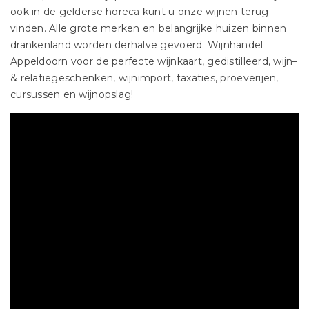
ook in de gelderse horeca kunt u onze wijnen terug
vinden. Alle grote merken en belangrijke huizen binnen
drankenland worden derhalve gevoerd. Wijnhandel
Appeldoorn voor de perfecte wijnkaart, gedistilleerd, wijn–
& relatiegeschenken, wijnimport, taxaties, proeverijen,
cursussen en wijnopslag!