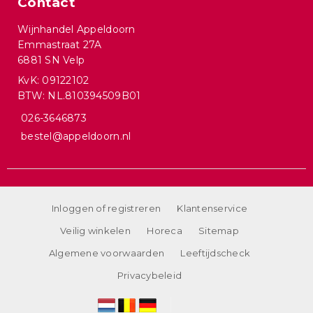
Contact
Wijnhandel Appeldoorn
Emmastraat 27A
6881 SN Velp
KvK: 09122102
BTW: NL.810394509B01
026-3646873
bestel@appeldoorn.nl
Inloggen of registreren
Klantenservice
Veilig winkelen
Horeca
Sitemap
Algemene voorwaarden
Leeftijdscheck
Privacybeleid