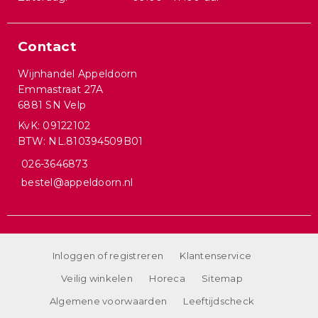
Contact
Wijnhandel Appeldoorn
Emmastraat 27A
6881 SN Velp
KvK: 09122102
BTW: NL.810394509B01
026-3646873
bestel@appeldoorn.nl
Inloggen of registreren
Klantenservice
Veilig winkelen
Horeca
Sitemap
Algemene voorwaarden
Leeftijdscheck