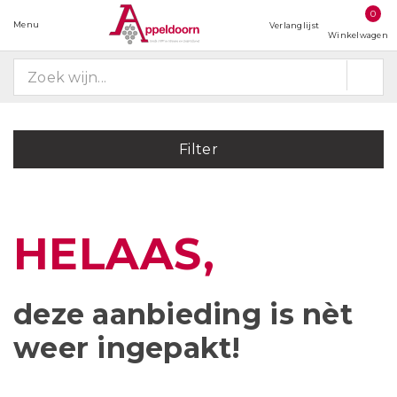
0
Menu
Verlanglijst
Winkelwagen
Filter
HELAAS,
deze aanbieding is
nèt
weer ingepakt!