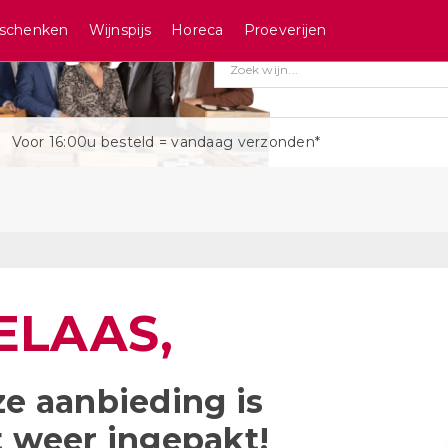
schenken
Wijnspijs
Horeca
Proeverijen
Voor 16:00u besteld = vandaag verzonden*
ELAAS,
e aanbieding is
t weer ingepakt!