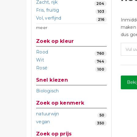
Zacht, rijk
204
Fris, fruitig
103
Vol, verfijnd
Inmidde
216
maken 
meer
dus goe
Zoek op kleur
Rood
760
Wit
744
Rosé
100
Snel kiezen
Beki
Biologisch
Zoek op kenmerk
natuurwijn
50
vegan
350
Zoek op prijs