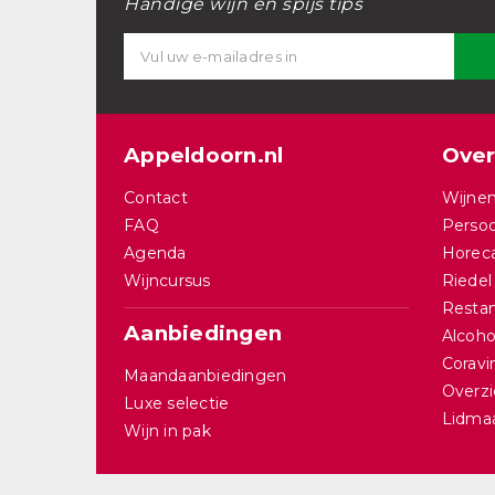
Handige wijn en spijs tips
Appeldoorn.nl
Over
Contact
Wijnen
FAQ
Persoo
Agenda
Horec
Wijncursus
Riedel
Restan
Aanbiedingen
Alcohol
Corav
Maandaanbiedingen
Overzi
Luxe selectie
Lidma
Wijn in pak