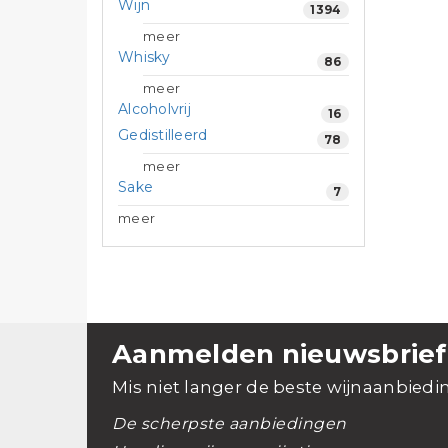
Wijn
1394
meer
Whisky
86
meer
Alcoholvrij
16
Gedistilleerd
78
meer
Sake
7
meer
Aanmelden nieuwsbrief
Mis niet langer de beste wijnaanbiedi
De scherpste aanbiedingen