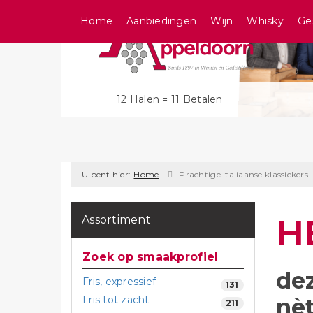
Home
Aanbiedingen
Wijn
Whisky
Ge
12 Halen = 11 Betalen
U bent hier:
Home
Prachtige Italiaanse klassiekers
H
Assortiment
Zoek op smaakprofiel
dez
Fris, expressief
131
nè
Fris tot zacht
211