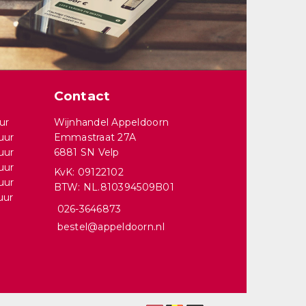
Contact
ur
Wijnhandel Appeldoorn
uur
Emmastraat 27A
uur
6881 SN Velp
uur
KvK: 09122102
uur
BTW: NL.810394509B01
uur
026-3646873
bestel@appeldoorn.nl