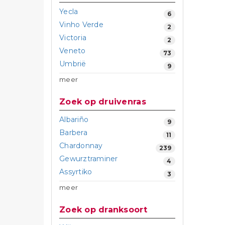
Yecla
6
Vinho Verde
2
Victoria
2
Veneto
73
Umbrië
9
meer
Zoek op druivenras
Albariño
9
Barbera
11
Chardonnay
239
Gewurztraminer
4
Assyrtiko
3
meer
Zoek op dranksoort