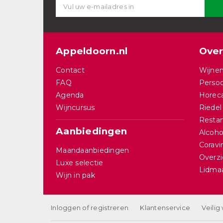
Appeldoorn.nl
Over
Contact
Wijnen
FAQ
Persoo
Agenda
Horec
Wijncursus
Riedel
Restan
Aanbiedingen
Alcohol
Corav
Maandaanbiedingen
Overzi
Luxe selectie
Lidma
Wijn in pak
Inloggen of registreren
Klantenservice
Veilig