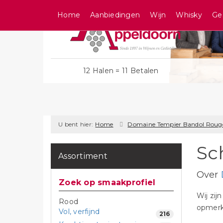
Home
Aanbiedingen
Wijn
Whisky
Ge
12 Halen = 11 Betalen
U bent hier:
Home
Domaine Tempier Bandol Roug
Sc
Assortiment
Over
Zoek op smaakprofiel
Wij zij
Rood
opmerki
Vol, verfijnd
216