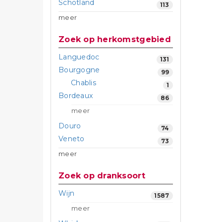
Schotland
113
meer
Zoek op herkomstgebied
Languedoc
131
Bourgogne
99
Chablis
1
Bordeaux
86
meer
Douro
74
Veneto
73
meer
Zoek op dranksoort
Wijn
1587
meer