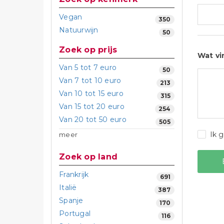
Vegan
350
Natuurwijn
50
Zoek op prijs
Wat vi
Van 5 tot 7 euro
50
Van 7 tot 10 euro
213
Van 10 tot 15 euro
315
Van 15 tot 20 euro
254
Van 20 tot 50 euro
505
Ik 
meer
Zoek op land
Frankrijk
691
Italië
387
Spanje
170
Portugal
116