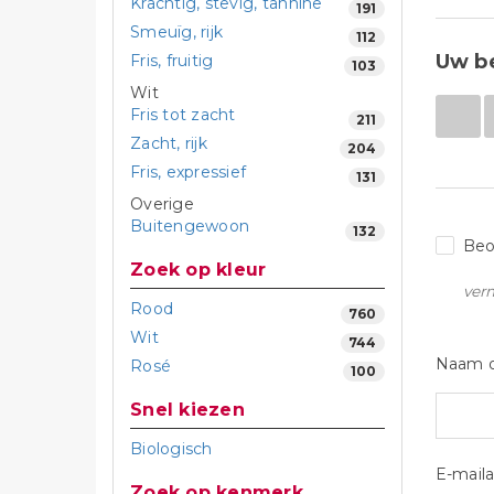
Krachtig, stevig, tannine
191
Smeuïg, rijk
112
Uw b
Fris, fruitig
103
Wit
Fris tot zacht
211
Zacht, rijk
204
Fris, expressief
131
Overige
Buitengewoon
132
Beo
Zoek op kleur
ver
Rood
760
Wit
744
Naam o
Rosé
100
Snel kiezen
Biologisch
E-maila
zoek op kenmerk