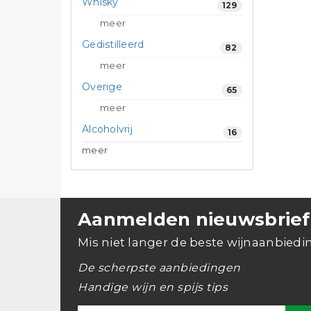
Whisky
129
meer
Gedistilleerd
82
meer
Overige
65
meer
Alcoholvrij
16
meer
Aanmelden nieuwsbrief
Mis niet langer de beste wijnaanbiedi
De scherpste aanbiedingen
Handige wijn en spijs tips