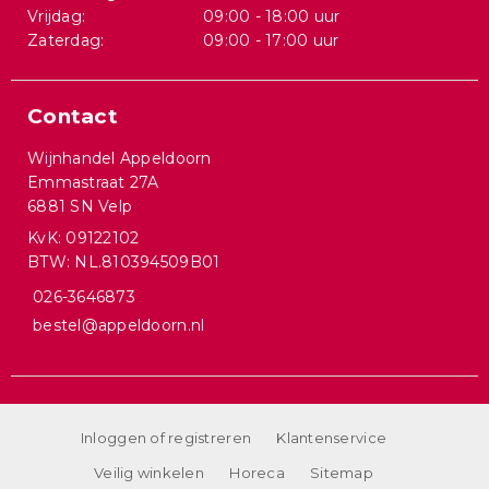
Vrijdag:
09:00 - 18:00 uur
Zaterdag:
09:00 - 17:00 uur
Contact
Wijnhandel Appeldoorn
Emmastraat 27A
6881 SN Velp
KvK: 09122102
BTW: NL.810394509B01
026-3646873
bestel@appeldoorn.nl
Inloggen of registreren
Klantenservice
Veilig winkelen
Horeca
Sitemap