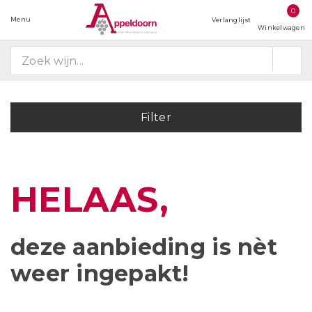
0
Menu
Verlanglijst
Winkelwagen
Filter
HELAAS,
deze aanbieding is
nèt
weer ingepakt!