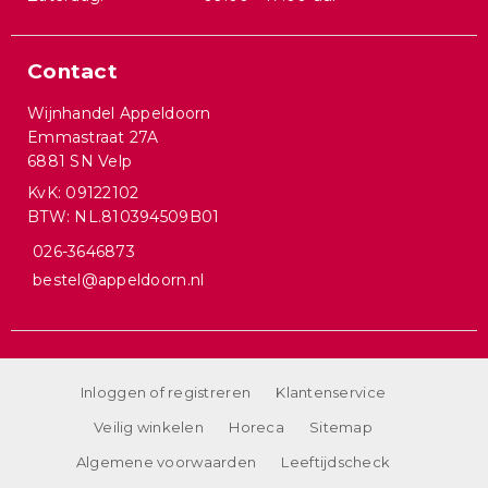
Contact
Wijnhandel Appeldoorn
Emmastraat 27A
6881 SN Velp
KvK: 09122102
BTW: NL.810394509B01
026-3646873
bestel@appeldoorn.nl
Inloggen of registreren
Klantenservice
Veilig winkelen
Horeca
Sitemap
Algemene voorwaarden
Leeftijdscheck