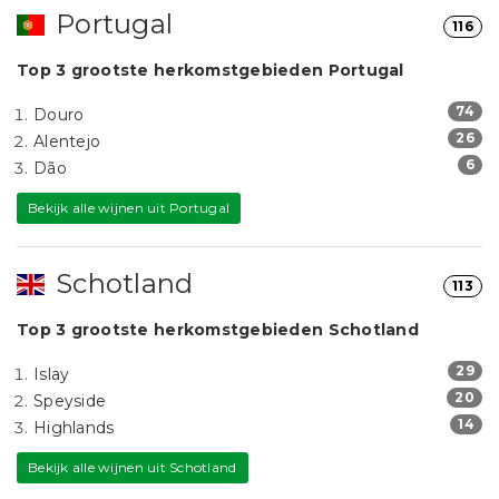
Portugal
116
Top 3 grootste herkomstgebieden Portugal
74
Douro
26
Alentejo
6
Dão
Bekijk alle wijnen uit Portugal
Schotland
113
Top 3 grootste herkomstgebieden Schotland
29
Islay
20
Speyside
14
Highlands
Bekijk alle wijnen uit Schotland