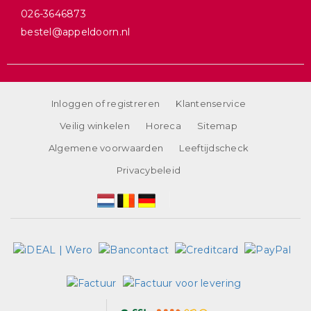
026-3646873
bestel@appeldoorn.nl
Inloggen of registreren
Klantenservice
Veilig winkelen
Horeca
Sitemap
Algemene voorwaarden
Leeftijdscheck
Privacybeleid