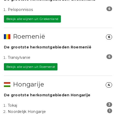
6
Peloponnisos
Bekijk alle wijnen uit Griekenland
Roemenië
6
De grootste herkomstgebieden Roemenië
6
Transylvanie
Bekijk alle wijnen uit Roemenië
Hongarije
4
De grootste herkomstgebieden Hongarije
3
Tokaj
1
Noordelijk Hongarije