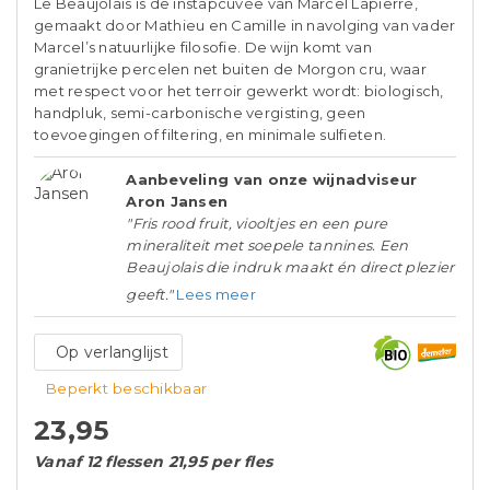
Le Beaujolais is de instapcuvée van Marcel Lapierre,
gemaakt door Mathieu en Camille in navolging van vader
Marcel’s natuurlijke filosofie. De wijn komt van
granietrijke percelen net buiten de Morgon cru, waar
met respect voor het terroir gewerkt wordt: biologisch,
handpluk, semi-carbonische vergisting, geen
toevoegingen of filtering, en minimale sulfieten.
Aanbeveling van onze wijnadviseur
Aron Jansen
"Fris rood fruit, viooltjes en een pure
mineraliteit met soepele tannines. Een
Beaujolais die indruk maakt én direct plezier
geeft."
Lees meer
Op verlanglijst
Beperkt beschikbaar
23,95
Vanaf 12 flessen 21,95 per fles