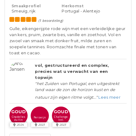
Smaakprofiel
Herkomst
Smeuïg, rijk
Portugal - Alentejo
(1 beoordeling)
Gulle, eikengerijpte rode wijn met een verleidelijke geur
van kers, pruim, zwarte bes, vanille en zoethout. Vol en
zwoel van smaak met donker fruit, milde zuren en
soepele tannines. Roomzachte finale met tonen van
toast en cacao.
vol, gestructureerd en complex,
precies wat u verwacht van een
topwijn
"het Zuiden van Portugal, een uitgestrekt
land waar de zon de horizon kust en de
natuur zijn eigen ritme volgt..."
Lees meer
GOUD
GOUD
Citadelles
Challenge
Perswijn
du Vin
Intl.
2024
2023
2023