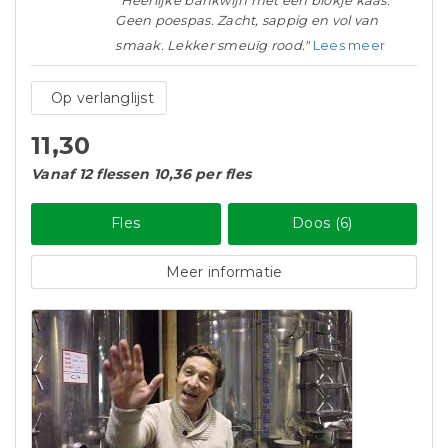
"Heerlijke bankwijn met een blokje kaas.
Geen poespas. Zacht, sappig en vol van
smaak. Lekker smeuïg rood."
Lees meer
Op verlanglijst
11,30
Vanaf 12 flessen 10,36 per fles
Fles
Doos (6)
Meer informatie