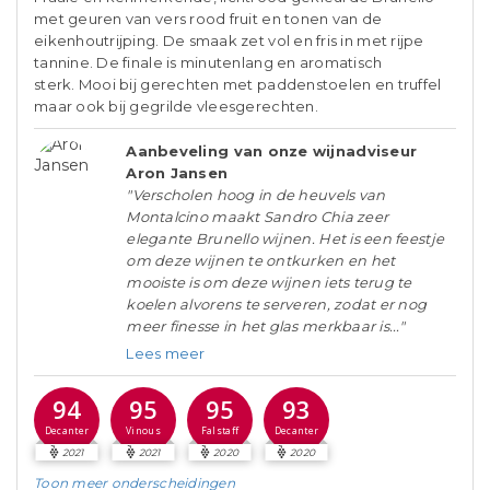
met geuren van vers rood fruit en tonen van de
eikenhoutrijping. De smaak zet vol en fris in met rijpe
tannine. De finale is minutenlang en aromatisch
sterk. Mooi bij gerechten met paddenstoelen en truffel
maar ook bij gegrilde vleesgerechten.
Aanbeveling van onze wijnadviseur
Aron Jansen
"Verscholen hoog in de heuvels van
Montalcino maakt Sandro Chia zeer
elegante Brunello wijnen. Het is een feestje
om deze wijnen te ontkurken en het
mooiste is om deze wijnen iets terug te
koelen alvorens te serveren, zodat er nog
meer finesse in het glas merkbaar is..."
Lees meer
94
95
95
93
Decanter
Vinous
Falstaff
Decanter
2021
2021
2020
2020
Toon meer
onderscheidingen