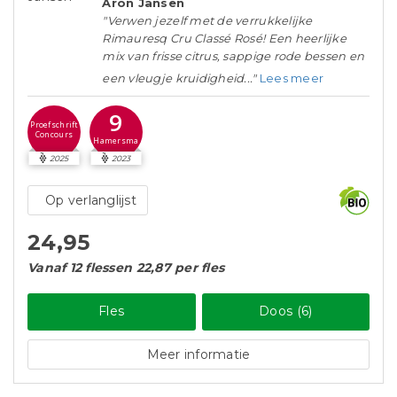
Aron Jansen
"Verwen jezelf met de verrukkelijke
Rimauresq Cru Classé Rosé! Een heerlijke
mix van frisse citrus, sappige rode bessen en
een vleugje kruidigheid..."
Lees meer
9
Proefschrift
Concours
Hamersma
2025
2023
Op verlanglijst
24,95
Vanaf 12 flessen 22,87 per fles
Fles
Doos (6)
Meer informatie