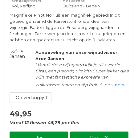
Smaakprofiel
Herkomst
Vol, verfijnd
Duitsland - Baden
Magnifieke Pinot Noir uit een magnifiek gebied! In dit
gebied genaamd de Kaiserstuhl, onderdeel van
wijnregio Baden, liggen de Enselberg wijngaarden in
Jechtingen. Deze wijngaarden zijn westelijk gelegen en
hebben een spectaculair uitzicht op de Rijnvlaktes.
Aanbeveling van onze wijnadviseur
Aron Jansen
"Vanuit deze wijngaard kijk je uit over de
Elzas, een prachtig uitzicht! Super lekker glas
wijn met fantastische expressie van
vulkanische tonen en rijp fruit..."
Lees meer
Op verlanglijst
49,95
Vanaf 12 flessen 45,79 per fles
Fles
Doos (6)