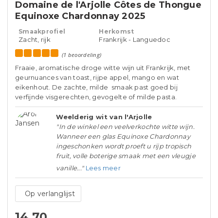
Domaine de l'Arjolle Côtes de Thongue
Equinoxe Chardonnay 2025
Smaakprofiel
Herkomst
Zacht, rijk
Frankrijk - Languedoc
(1 beoordeling)
Fraaie, aromatische droge witte wijn uit Frankrijk, met
geurnuances van toast, rijpe appel, mango en wat
eikenhout. De zachte, milde smaak past goed bij
verfijnde visgerechten, gevogelte of milde pasta.
Weelderig wit van l'Arjolle
"In de winkel een veelverkochte witte wijn.
Wanneer een glas Equinoxe Chardonnay
ingeschonken wordt proeft u rijp tropisch
fruit, volle boterige smaak met een vleugje
vanille..."
Lees meer
Op verlanglijst
14,70