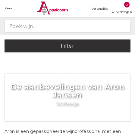
0
Menu
Verlanglijst
Winkelwagen
Filter
De aanbevelingen van Aron
Jansen
Verkoop
Aron is een gepassioneerde wijnprofessional met een