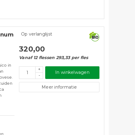
agnum
Op verlanglijst
320,00
Vanaf 12 flessen 293,33 per fles
ico in
+
an
In winkelwagen
-
iovese.
 zuiden
Meer informatie
ca
n
en