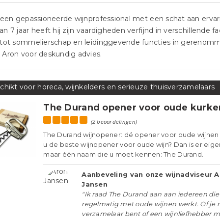
 een gepassioneerde wijnprofessional met een schat aan ervari
n 7 jaar heeft hij zijn vaardigheden verfijnd in verschillende 
 tot sommelierschap en leidinggevende functies in gerenom
 Aron voor deskundig advies.
chikt voor horeca, wijnkelders en serieuze thuisverzamelaars
The Durand opener voor oude kurke
(2 beoordelingen)
The Durand wijnopener: dé opener voor oude wijnen
u de beste wijnopener voor oude wijn? Dan is er eigen
maar één naam die u moet kennen: The Durand.
Aanbeveling van onze wijnadviseur 
Jansen
"Ik raad The Durand aan aan iedereen die
regelmatig met oude wijnen werkt. Of je 
verzamelaar bent of een wijnliefhebber 