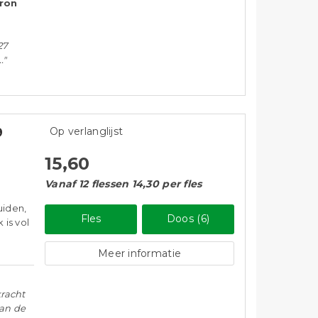
Aron
27
."
9
Op verlanglijst
15,60
Vanaf 12 flessen 14,30 per fles
uiden,
Fles
Doos (6)
 is vol
Meer informatie
kracht
van de