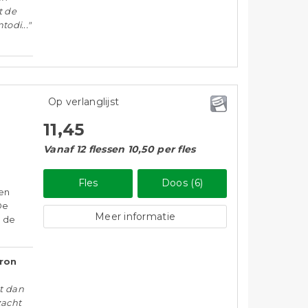
t de
odi..."
Op verlanglijst
11,45
Vanaf 12 flessen 10,50 per fles
Fles
Doos (6)
een
De
Meer informatie
n de
Aron
t dan
zacht