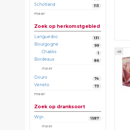
Schotland
113
meer
Zoek op herkomstgebied
Languedoc
131
Bourgogne
99
Chablis
48
1
Bordeaux
86
meer
Douro
74
Veneto
73
meer
Zoek op dranksoort
Wijn
1587
meer