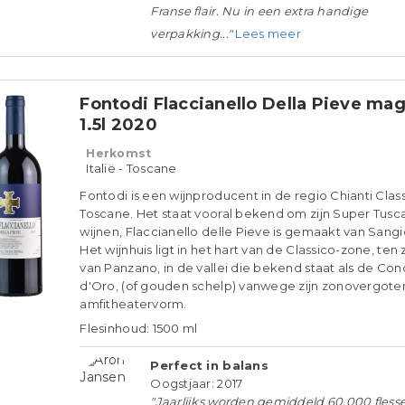
Franse flair. Nu in een extra handige
verpakking..."
Lees meer
Fontodi Flaccianello Della Pieve m
1.5l 2020
Herkomst
Italië - Toscane
Fontodi is een wijnproducent in de regio Chianti Class
Toscane. Het staat vooral bekend om zijn Super Tusc
wijnen, Flaccianello delle Pieve is gemaakt van Sang
Het wijnhuis ligt in het hart van de Classico-zone, ten
van Panzano, in de vallei die bekend staat als de Con
d'Oro, (of gouden schelp) vanwege zijn zonovergote
amfitheatervorm.
Flesinhoud: 1500 ml
Perfect in balans
Oogstjaar: 2017
"Jaarlijks worden gemiddeld 60.000 fless