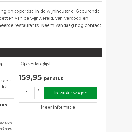
ng en expertise in de wijnindustrie. Gedurende
facetten van de wijnwereld, van verkoop en
meerde restaurants. Neem vandaag nog contact
n
Op verlanglijst
159,95
per stuk
 Zoekt
lijk
+
In winkelwagen
-
Aron
Meer informatie
nu een
met een