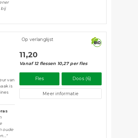
pener
bij
Op verlanglijst
11,20
Vanaf 12 flessen 10,27 per fles
Fles
Doos (6)
eur van
aak is
nines
Meer informatie
ras
n
e
en oude
..."