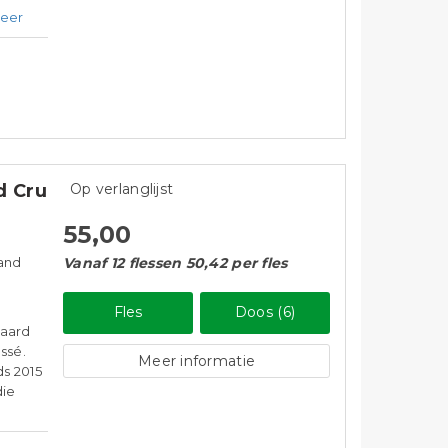
eer
d Cru
Op verlanglijst
55,00
rand
Vanaf 12 flessen 50,42 per fles
Fles
Doos (6)
gaard
ssé.
Meer informatie
ds 2015
die