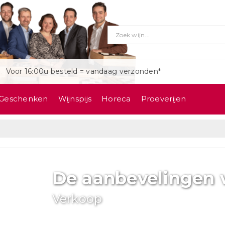
Voor 16:00u besteld = vandaag verzonden*
Geschenken
Wijnspijs
Horeca
Proeverijen
De aanbevelingen 
Verkoop