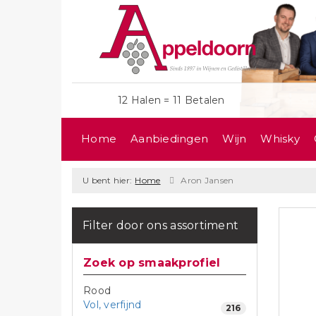
12 Halen = 11 Betalen
Home
Aanbiedingen
Wijn
Whisky
U bent hier:
Home
Aron Jansen
Filter door ons assortiment
Zoek op smaakprofiel
Rood
Vol, verfijnd
216