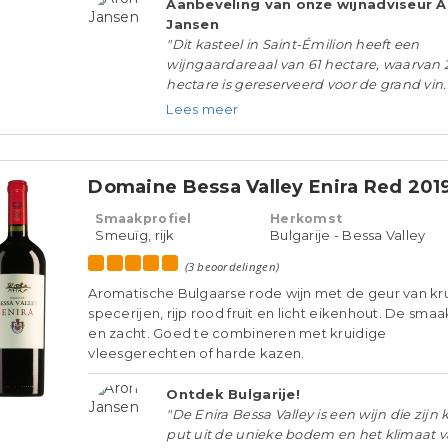
Aanbeveling van onze wijnadviseur 
Jansen
"Dit kasteel in Saint-Émilion heeft een
wijngaardareaal van 61 hectare, waarvan 
hectare is gereserveerd voor de grand vin..
Lees meer
Domaine Bessa Valley Enira Red 201
Smaakprofiel
Herkomst
Smeuïg, rijk
Bulgarije - Bessa Valley
(3 beoordelingen)
Aromatische Bulgaarse rode wijn met de geur van kr
specerijen, rijp rood fruit en licht eikenhout. De smaak
en zacht. Goed te combineren met kruidige
vleesgerechten of harde kazen.
Ontdek Bulgarije!
"De Enira Bessa Valley is een wijn die zijn 
put uit de unieke bodem en het klimaat 