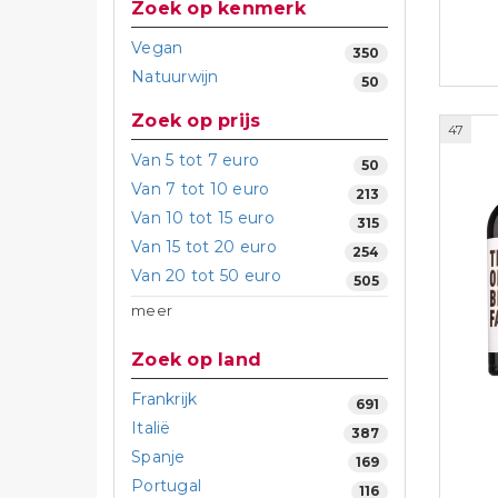
zoek op kenmerk
Vegan
350
Natuurwijn
50
Zoek op prijs
47
Van 5 tot 7 euro
50
Van 7 tot 10 euro
213
Van 10 tot 15 euro
315
Van 15 tot 20 euro
254
Van 20 tot 50 euro
505
meer
Zoek op land
Frankrijk
691
Italië
387
Spanje
169
Portugal
116