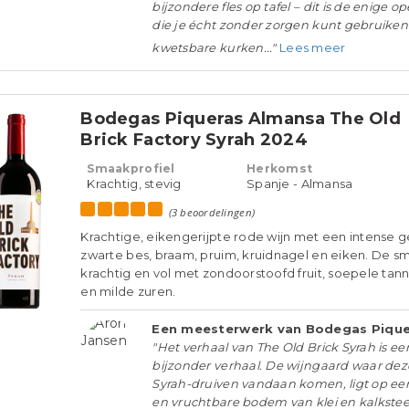
bijzondere fles op tafel – dit is de enige o
die je écht zonder zorgen kunt gebruiken 
kwetsbare kurken..."
Lees meer
Bodegas Piqueras Almansa The Old
Brick Factory Syrah 2024
Smaakprofiel
Herkomst
Krachtig, stevig
Spanje - Almansa
(3 beoordelingen)
Krachtige, eikengerijpte rode wijn met een intense g
zwarte bes, braam, pruim, kruidnagel en eiken. De sm
krachtig en vol met zondoorstoofd fruit, soepele tan
en milde zuren.
Een meesterwerk van Bodegas Pique
"Het verhaal van The Old Brick Syrah is ee
bijzonder verhaal. De wijngaard waar dez
Syrah-druiven vandaan komen, ligt op e
en vruchtbare bodem van klei en kalksteen