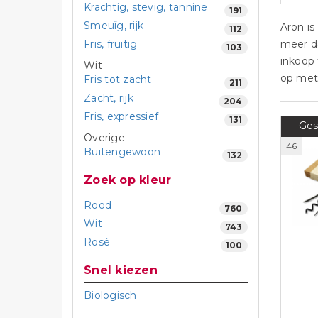
Krachtig, stevig, tannine
191
Smeuïg, rijk
Aron is
112
Fris, fruitig
meer da
103
inkoop
Wit
op met
Fris tot zacht
211
Zacht, rijk
204
Fris, expressief
131
Ges
Overige
46
Buitengewoon
132
Zoek op kleur
Rood
760
Wit
743
Rosé
100
Snel kiezen
Biologisch