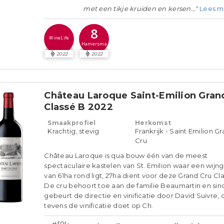
met een tikje kruiden en kersen..."
Lees m
8
WineLife
Hamersma
2022
2022
Château Laroque Saint-Emilion Gran
Classé B 2022
Smaakprofiel
Herkomst
Krachtig, stevig
Frankrijk - Saint Emilion G
Cru
Château Laroque is qua bouw één van de meest
spectaculaire kastelen van St. Emilion waar een wijn
van 61ha rond ligt, 27ha dient voor deze Grand Cru Cla
De cru behoort toe aan de familie Beaumartin en sin
gebeurt de directie en vinificatie door David Suivre, 
tevens de vinificatie doet op Ch.