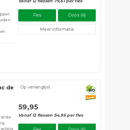
Vanaf 12 flessen 79,61 per fles
appel-
Fles
Doos (6)
uiden.
Meer informatie
een
nc de
Op verlanglijst
59,95
Vanaf 12 flessen 54,95 per fles
brande
og.
krachtig
Fles
Doos (6)