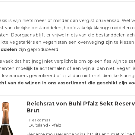
asis is wijn niets meer of minder dan vergist druivensap. Wel 
 van dierlijke bestanddelen, hoofdzakelijk klaringsmiddelen 
ten. Doorgaans blijft er vrijwel niets van die bestanddelen ach
rikte vegetariërs en veganisten een overweging zijn te kiezen
nddelen
zijn geproduceerd.
is vaak dat het (nog) niet verplicht is om op een fles wijn te ze
nten moeilijk te achterhalen of een wijn al dan niet 'vegan'
e leveranciers geverifieerd of zij al dan niet met dierlijke kla
cht van de wijnen in ons assortiment die geschikt zijn vo
Reichsrat von Buhl Pfalz Sekt Reser
Brut
Herkomst
Duitsland - Pfalz
Elegante mousserende wijn uit Duitsland, met milde f