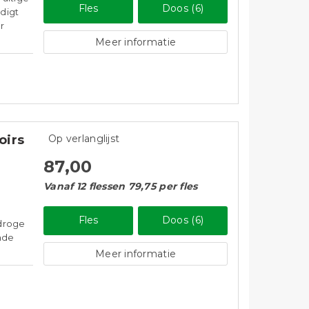
Fles
Doos (6)
ndigt
r
Meer informatie
oirs
Op verlanglijst
87,00
Vanaf 12 flessen 79,75 per fles
Fles
Doos (6)
 droge
nde
Meer informatie