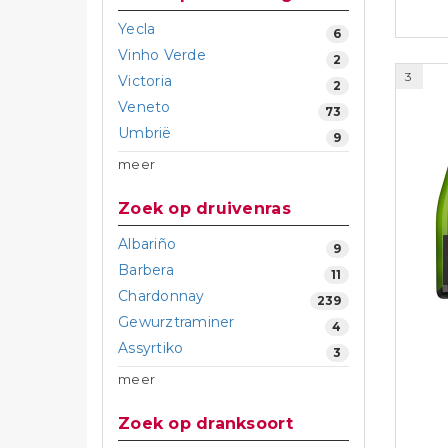
Yecla
6
Vinho Verde
2
3
Victoria
2
Veneto
73
Umbrië
9
meer
Zoek op druivenras
Albariño
9
Barbera
11
Chardonnay
239
Gewurztraminer
4
Assyrtiko
3
meer
Zoek op dranksoort