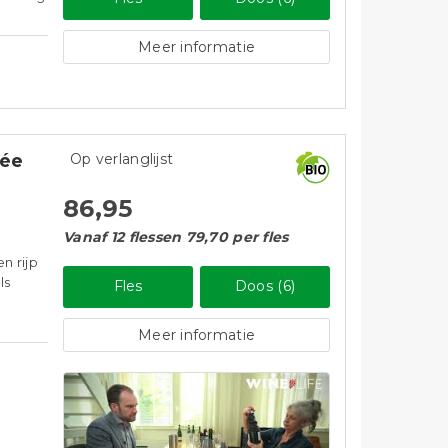
Meer informatie
vée
Op verlanglijst
86,95
Vanaf 12 flessen 79,70 per fles
n rijp
ls
Fles
Doos (6)
Meer informatie