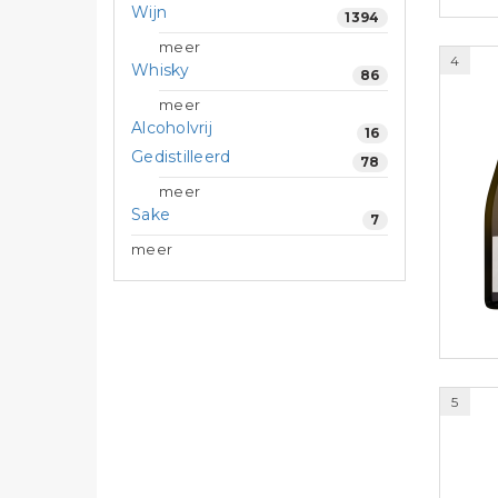
Wijn
1394
meer
4
Whisky
86
meer
Alcoholvrij
16
Gedistilleerd
78
meer
Sake
7
meer
5