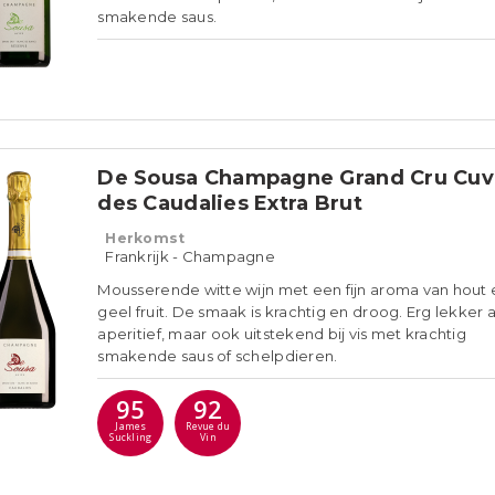
smakende saus.
De Sousa Champagne Grand Cru Cu
des Caudalies Extra Brut
Herkomst
Frankrijk - Champagne
Mousserende witte wijn met een fijn aroma van hout e
geel fruit. De smaak is krachtig en droog. Erg lekker a
aperitief, maar ook uitstekend bij vis met krachtig
smakende saus of schelpdieren.
95
92
James
Revue du
Suckling
Vin