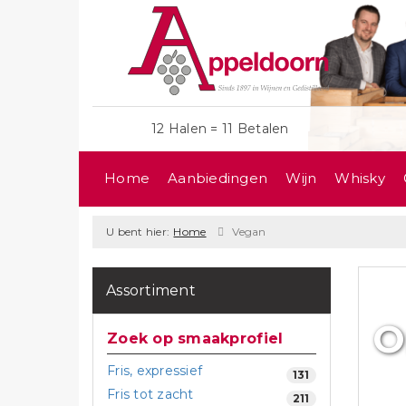
12 Halen = 11 Betalen
Home
Aanbiedingen
Wijn
Whisky
U bent hier:
Home
Vegan
Assortiment
O
Zoek op smaakprofiel
Fris, expressief
131
Fris tot zacht
211