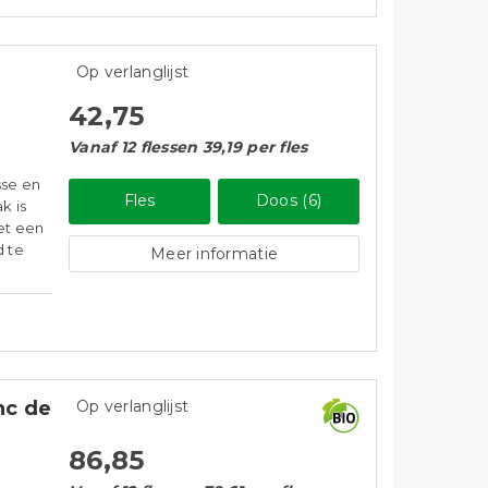
Op verlanglijst
42,75
Vanaf 12 flessen 39,19 per fles
sse en
Fles
Doos (6)
k is
et een
d te
Meer informatie
nc de
Op verlanglijst
86,85