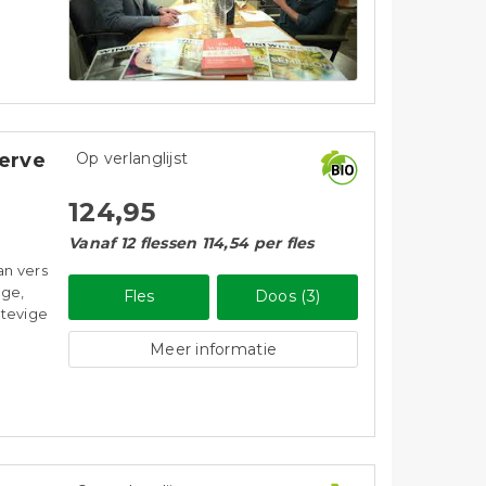
erve
Op verlanglijst
124,95
Vanaf 12 flessen 114,54 per fles
an vers
ige,
Fles
Doos (3)
stevige
Meer informatie