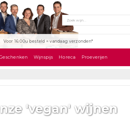
Voor 16:00u besteld = vandaag verzonden*
Geschenken
Wijnspijs
Horeca
Proeverijen
nze 'vegan' wijnen