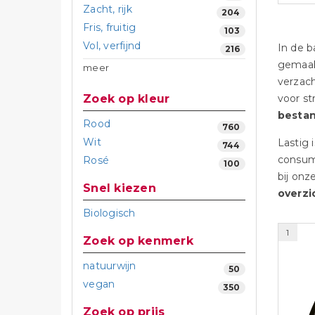
Zacht, rijk
204
Fris, fruitig
103
Vol, verfijnd
In de b
216
gemaakt
meer
verzach
Zoek op kleur
voor st
besta
Rood
760
Wit
Lastig 
744
consume
Rosé
100
bij onz
Snel kiezen
overzi
Biologisch
1
Zoek op kenmerk
natuurwijn
50
vegan
350
Zoek op prijs