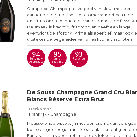
Complexe Champagne, volgeel van kleur met een
aanhoudende mousse. Het aroma varieert van rijpe 
en citrustonen tot nuances van eikenhout en frisse kr
De smaak is krachtig, frisdroog en heeft een lange,
evenwichtige afdronk. Prima als aperitief, maar ook 
uitstekende begeleider van smaakvolle visschotels.
94
95
93
Bettane +
James
Revue du
Desseauve
Suckling
Vin
De Sousa Champagne Grand Cru Bla
Blancs Réserve Extra Brut
Herkomst
Frankrijk - Champagne
Mousserende witte wijn met een aroma van vers ge
koffie en gedroogd fruit. De smaak is krachtig en dro
Fantastisch als aperitief, maar ook lekker bij vis met 