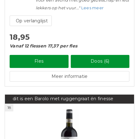
voor een avond met goed gezelschap en iets
lekkers op het vuur..."
Lees meer
Op verlanglijst
18,95
Vanaf 12 flessen 17,37 per fles
Fles
Doos (6)
Meer informatie
dit is een Barolo met ruggengraat én finesse
18