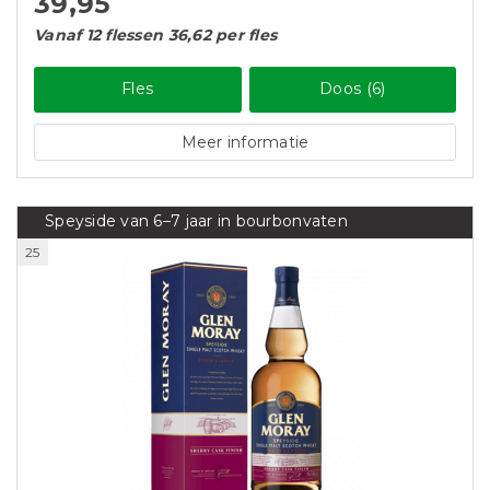
39,95
Vanaf 12 flessen 36,62 per fles
Fles
Doos (6)
Meer informatie
Speyside van 6–7 jaar in bourbonvaten
25