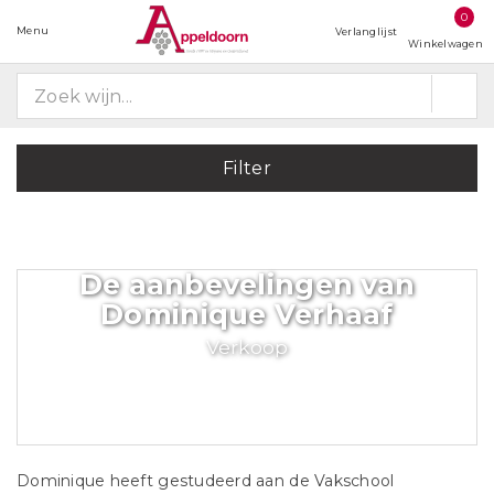
0
Menu
Verlanglijst
Winkelwagen
Filter
De aanbevelingen van
Dominique Verhaaf
Verkoop
Dominique heeft gestudeerd aan de Vakschool