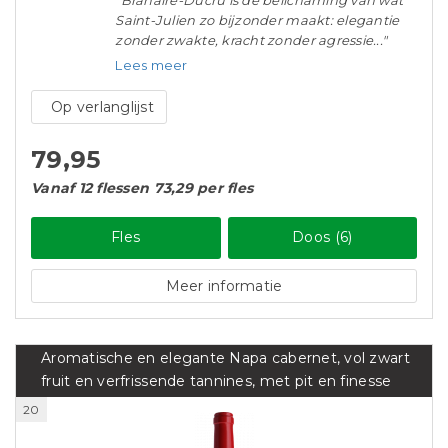
"Branaire-Ducru is de belichaming van wat
Saint-Julien zo bijzonder maakt: elegantie
zonder zwakte, kracht zonder agressie..."
Lees meer
Op verlanglijst
79,95
Vanaf 12 flessen 73,29 per fles
Fles
Doos (6)
Meer informatie
Aromatische en elegante Napa cabernet, vol zwart
fruit en verfrissende tannines, met pit en finesse
20