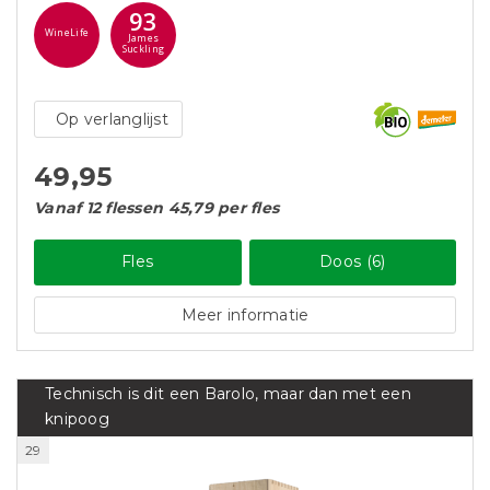
93
WineLife
James
Suckling
Op verlanglijst
49,95
Vanaf 12 flessen 45,79 per fles
Fles
Doos (6)
Meer informatie
Technisch is dit een Barolo, maar dan met een
knipoog
29