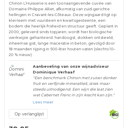
Chinon L’Huisserie is een toonaangevende cuvée van
Domaine Philippe Alliet, afkomstig van zuid‑gerichte
hellingen in Cravant‑les‑Côteaux. Deze wijngaard ligt op
klei‑leem met vuursteen en kwartsgesteente, een
bodem die heerlijk frisheid en structuur geeft. Geplant in
2000, geleverd sinds topjaren, wordt hier biologische
werkwijze gehanteerd: handoogst, stokken ontsteeld,
inheemse gist, lange maceratie in beton, gevolgd door
18 maanden rijping in 500‑liter houten vaten (slechts 10–
20 % nieuw) .
Aanbeveling van onze wijnadviseur
Dominique Verhaaf
"Een benchmark Chinon met zuiver donker
fruit en verfijnde mineraliteit, strak maar
steeds uitnodigend. Een wijn die laat zien
wat Cabernet Franc in zijn kracht kan zijn."
Lees meer
Op verlanglijst